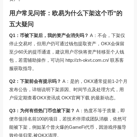
用户常见问答：欧易为什么下架这个币”的
五大疑问
Q1：币被下架后，我的资产会消失吗？
A：不会，下架仅
停止交易对，但用户仍可通过钱包提取资产，OKX会保留
至少60天的提币通道，建议用户尽快将资产转移至个人钱
包，若需辅助操作，可访问
http://zh-okvt.com.cn/
联系客
服获取指导。
Q2：下架前会有提示吗？
A：是的，OKX通常提前1-2个月
发布公告，详细说明下架原因、时间节点及处理方式，用
户应定期查看OKX资讯或
OKX官网下载
的最新动态。
Q3：为何有些热门币也被下架？
A：热度不等于质量，即
便市值排名前100的项目，若技术停滞或团队消极，依然可
能被下架，例如某个曾火爆的GameFi代币，因游戏停服导
致价值归零,被OKX清理。