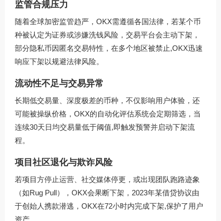
监管合规压力
随着全球加密监管趋严，OKX需遵循各国法律，若某个币
种被认定为证券或涉嫌洗钱风险，交易平台会主动下架，
部分隐私币因匿名交易特性，在多个地区被禁止,OKX迅速
响应下架以规避法律风险。
流动性不足与交易异常
长期低交易量、深度极差的币种，不仅影响用户体验，还
可能被操纵价格，OKX的自动化评估系统会定期筛选，当
连续30天日均交易量低于阈值,即触发预警并启动下架流
程。
项目社区退化与欺诈风险
若项目方停止运营、社交媒体停更，或出现团队跑路迹象
（如Rug Pull），OKX会果断下架，2023年某借贷协议由
于创始人携款潜逃，OKX在72小时内完成下架,保护了用户
资产。