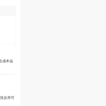
持仓成本远
定投反而可