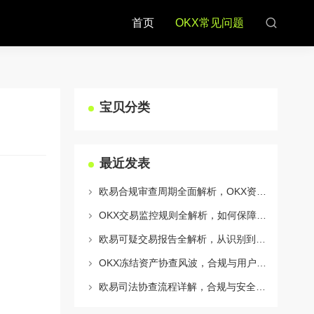
首页
OKX常见问题
宝贝分类
最近发表
欧易合规审查周期全面解析，OKX资讯深度解读与用户答疑
OKX交易监控规则全解析，如何保障数字资产安全与合规交易
欧易可疑交易报告全解析，从识别到应对的终极指南
OKX冻结资产协查风波，合规与用户权益的平衡之道
欧易司法协查流程详解，合规与安全的双重保障