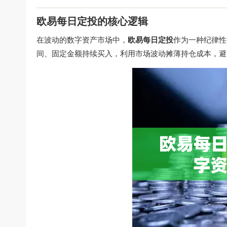
欧易每日定投的核心逻辑
在波动的数字资产市场中，
欧易每日定投
作为一种纪律性
间、固定金额持续买入，利用市场波动摊薄持仓成本，避