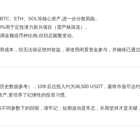
TC、ETH、SOL等核心资产,进一步分散风险。
，20%用于定投潜力新兴项目（需严格筛选）。
调金额或币种比例,但切忌频繁变动。
平滑成本，但无法保证绝对收益，请使用闲置资金参与，并确保已通
历史数据参考），10年后总投入约为36,500 USDT，最终市值可达约2
资产,更培养了纪律性的投资习惯。
模拟不同参数下的回报，请牢记：短期波动是常态，长期坚持才是关键