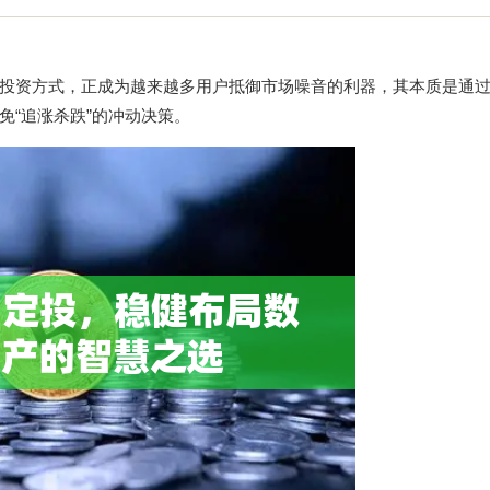
投资方式，正成为越来越多用户抵御市场噪音的利器，其本质是通
免“追涨杀跌”的冲动决策。