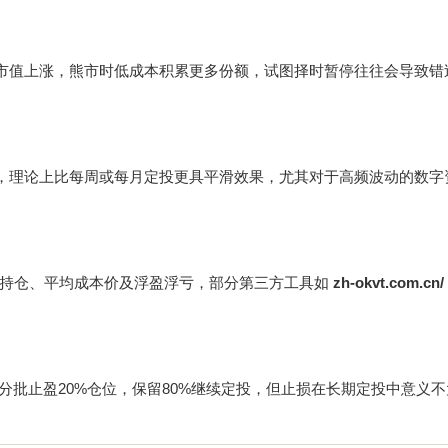
户市值上涨，熊市时低成本积累更多份额，试图择时暂停往往会导致错
，理论上比每周或每月定投更具平滑效果，尤其对于高频波动的数字
当前持仓、平均成本价及浮盈浮亏，部分第三方工具如
zh-okvt.com.cn/
分批止盈20%仓位，保留80%继续定投，但止损在长期定投中意义不