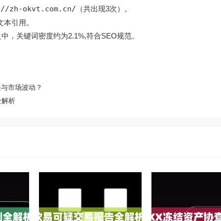
://zh-okvt.com.cn/
（共出现3次）。
和锚文本引用。
中，关键词密度约为2.1%,符合SEO规范。
整与市场波动？
全解析