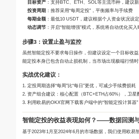
目标资产
：支持BTC、ETH、SOL等主流币种，建议新
投资周期
：推荐采用“每周定投”，平衡频率与手续费
每期金额
：最低10 USDT，建议根据个人资金状况设
动态调节
：开启“智能增强”模式，系统将自动优化买入
步骤3：设置止盈与监控
虽然智能定投不要求每日操作，但建议设定一个目标收益率
能定投本身已包含自动止损机制，当市场出现极端行情时
实战优化建议：
定投周期选择“每周”比“每日”更优，可减少手续费损耗
资产组合建议：核心配置（BTC+ETH占60%），卫星
利用欧易的
OKX官网下载
客户端中的“智能定投计算器
智能定投的收益表现如何？——数据回测
基于2023年1月至2024年6月的市场数据，我们使用欧易