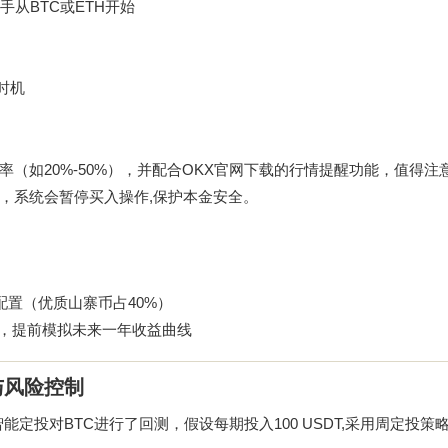
手从BTC或ETH开始
定
时机
（如20%-50%），并配合
OKX官网下载
的行情提醒功能，值得注
，系统会暂停买入操作,保护本金安全。
配置（优质山寨币占40%）
”，提前模拟未来一年收益曲线
与风险控制
智能定投对BTC进行了回测，假设每期投入100 USDT,采用周定投策