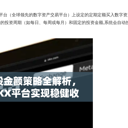
X平台（全球领先的数字资产交易平台）上设定的定期定额买入数字资
的投资周期（如每日、每周或每月）和固定的投资金额,系统会自动