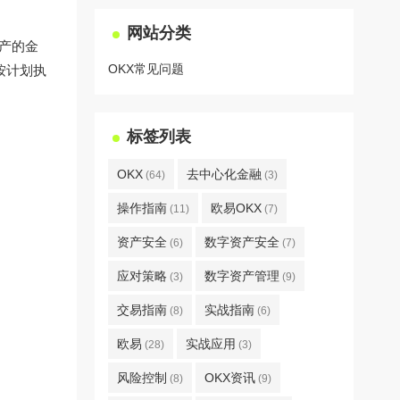
网站分类
产的金
OKX常见问题
按计划执
标签列表
OKX
去中心化金融
(64)
(3)
操作指南
欧易OKX
(11)
(7)
资产安全
数字资产安全
(6)
(7)
应对策略
数字资产管理
(3)
(9)
交易指南
实战指南
(8)
(6)
欧易
实战应用
(28)
(3)
风险控制
OKX资讯
(8)
(9)