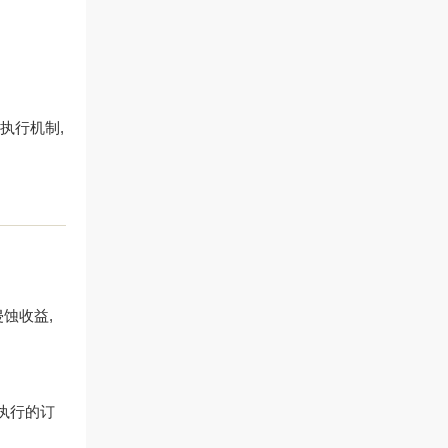
执行机制,
蚀收益,
执行的订