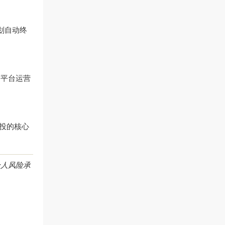
划自动终
与平台运营
定投的核心
个人风险承