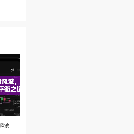
OKX冻结资产协查风波，合规与用户权益的平衡之道