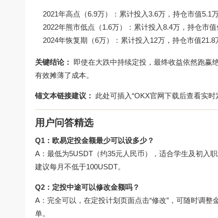
2021年高点（6.9万）：累计投入3.6万，持仓市值5.1万
2022年熊市低点（1.6万）：累计投入8.4万，持仓市值仅
2024年恢复期（6万）：累计投入12万，持仓市值21.8
关键结论：
即使在大跌中持续定投，最终收益依然跑赢
有效摊薄了成本。
锚文本链接建议：
此处可插入“
OKX官网下载
后查看实时
用户问答精选
Q1：欧易定投金额最少可以设多少？
A：最低为5USDT（约35元人民币），适合学生及初入
建议每月不低于100USDT。
Q2：定投中途可以修改金额吗？
A：完全可以，在定投计划页面点击“修改”，可随时调整
单。