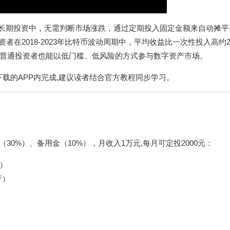
在长期投资中，无需判断市场涨跌，通过定期投入固定金额来自动摊平
投资者在2018-2023年比特币波动周期中，平均收益比一次性投入高约
普通投资者也能以低门槛、低风险的方式参与数字资产市场。
下载
的APP内完成,建议读者结合官方教程同步学习。
0%）、备用金（10%），月收入1万元,每月可定投2000元：
产）
产）