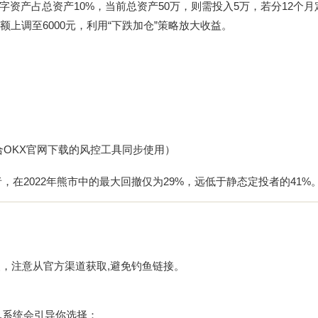
资产占总资产10%，当前总资产50万，则需投入5万，若分12个月
额上调至6000元，利用“下跌加仓”策略放大收益。
合
OKX官网下载
的风控工具同步使用）
在2022年熊市中的最大回撤仅为29%，远低于静态定投者的41%
成安装，注意从官方渠道获取,避免钓鱼链接。
”,系统会引导你选择：