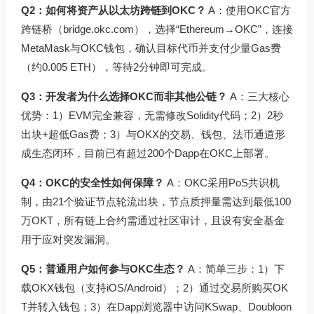
Q2：如何将资产从以太坊跨链到OKC？
A：使用OKC官方
跨链桥（bridge.okc.com），选择“Ethereum→OKC”，连接
MetaMask与OKC钱包，确认目标代币并支付少量Gas费
（约0.005 ETH），等待2分钟即可完成。
Q3：开发者为什么选择OKC而非其他公链？
A：三大核心
优势：1）EVM完全兼容，无需修改Solidity代码；2）2秒
出块+超低Gas费；3）与OKX的交易、钱包、法币通道形
成生态闭环，目前已有超过200个Dapp在OKC上部署。
Q4：OKC的安全性如何保障？
A：OKC采用PoS共识机
制，由21个验证节点轮流出块，节点质押量需达到最低100
万OKT，所有链上合约需通过社区审计，且设有安全基金
用于应对突发漏洞。
Q5：普通用户如何参与OKC生态？
A：简单三步：1）下
载OKX钱包（支持iOS/Android）；2）通过交易所购买OK
T并转入钱包；3）在Dapp浏览器中访问KSwap、Doubloon