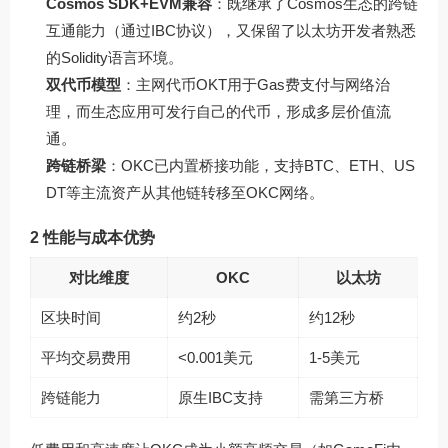
Cosmos SDK+EVM兼容
：既继承了Cosmos生态的跨链
互通能力（通过IBC协议），又保留了以太坊开发者熟悉
的Solidity语言环境。
双代币模型
：主网代币OKT用于Gas费支付与网络治
理，而生态应用可发行自己的代币，形成多层价值流
通。
跨链桥梁
：OKC已内置桥接功能，支持BTC、ETH、US
DT等主流资产从其他链转移至OKC网络。
2 性能与成本优势
对比维度
OKC
以太坊
区块时间
约2秒
约12秒
平均交易费用
<0.001美元
1-5美元
跨链能力
原生IBC支持
需第三方桥