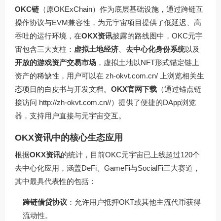
OKC链
（原OKExChain）作为底层基础设施，通过跨链互
操作协议与EVM兼容性，为元宇宙项目提供了低延迟、高
吞吐的运行环境，在
OKX资讯
披露的路线图中，OKC元宇
宙包含三大支柱：
虚拟土地经济
、
去中心化身份系统
以及
开放的游戏资产交易市场
，虚拟土地以NFT形式锚定链上
资产的稀缺性，用户可以在
zh-okvt.com.cn/
上浏览相关生
态项目的白皮书与开发文档。
OKX官网下载
（通过锚点链
接访问
http://zh-okvt.com.cn//
）提供了便捷的DApp浏览
器，支持用户直接与元宇宙交互。
OKX资讯中的核心生态应用
根据
OKX资讯
的统计，目前OKC元宇宙已上线超过120个
去中心化应用，涵盖DeFi、GameFi与SocialFi三大赛道，
其中最具代表性的包括：
跨链借贷协议
：允许用户抵押OKT或其他主流代币获得
流动性。