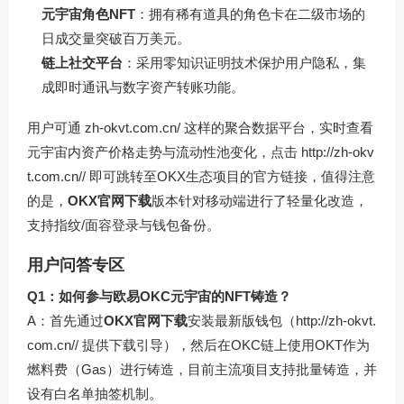
元宇宙角色NFT
：拥有稀有道具的角色卡在二级市场的
日成交量突破百万美元。
链上社交平台
：采用零知识证明技术保护用户隐私，集
成即时通讯与数字资产转账功能。
用户可通
zh-okvt.com.cn/
这样的聚合数据平台，实时查看
元宇宙内资产价格走势与流动性池变化，点击
http://zh-okv
t.com.cn//
即可跳转至OKX生态项目的官方链接，值得注意
的是，
OKX官网下载
版本针对移动端进行了轻量化改造，
支持指纹/面容登录与钱包备份。
用户问答专区
Q1：如何参与欧易OKC元宇宙的NFT铸造？
A：首先通过
OKX官网下载
安装最新版钱包（
http://zh-okvt.
com.cn//
提供下载引导），然后在OKC链上使用OKT作为
燃料费（Gas）进行铸造，目前主流项目支持批量铸造，并
设有白名单抽签机制。