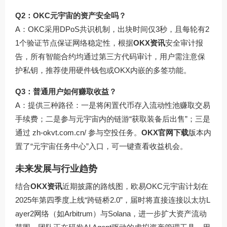
Q2：OKC元宇宙的资产安全吗？
A：OKC采用DPoS共识机制，出块时间仅3秒，且每轮有2
1个验证节点保证网络稳定性，根据
OKX资讯
安全审计报
告，所有智能合约均通过第三方代码审计，用户需注意保
护私钥，推荐使用硬件钱包或OKX内嵌的多签功能。
Q3：普通用户如何赚取收益？
A：提供三种路径：一是将闲置代币存入流动性池赚取交易
手续费；二是参与元宇宙内的链游“获取装备后出售”；三是
通过
zh-okvt.com.cn/
参与空投任务。
OKX官网下载
版本内
置了“元宇宙任务中心”入口，可一键查看收益机会。
未来发展与行业趋势
结合
OKX资讯
近期披露的路线图，欧易OKC元宇宙计划在
2025年第四季度上线“跨链桥2.0”，届时将直接连接以太坊L
ayer2网络（如Arbitrum）与Solana，进一步扩大资产流动