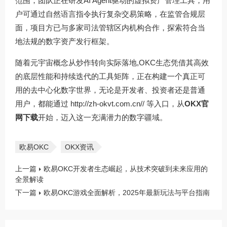
范围，团队正在研发AI Agent驱动的虚拟资产管理工具，用
户可通过自然语言指令执行复杂交易策略，在监管合规层
面，项目方已与多家司法管辖区内机构合作，探索符合当
地法规的数字资产发行框架。
随着元宇宙概念从炒作转向实际落地,OKC生态凭借其高效
的底层性能和持续迭代的工具矩阵，正在构建一个真正可
用的去中心化数字世界，无论是开发者、投资者还是普通
用户，都能通过
http://zh-okvt.com.cn//
等入口，从
OKX官
网下载
开始，迈入这一充满潜力的数字疆域。
欧易OKC
OKX资讯
上一篇
欧易OKC开发者生态崛起，从技术突破到未来应用的
全景解读
下一篇
欧易OKC游戏全面解析，2025年最新玩法与平台指南