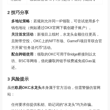
2 技巧分享
多地址策略
：若规则允许同一IP领取，可尝试使用多个
钱包地址（例如通过
OKX官网下载
创建子账户）。
关注首发活动
：新项目上线时，水龙头金额往往更高，
且附带空投，OKC上的NFT市场、GameFi项目常联合官
方开展“任务送代币”活动。
配合跨链使用
：领取的OKC可用于Bridge桥接到以太
坊、BSC等网络，借此赚取跨链手续费减免或Gas返
还。
3 风险提示
虽然
欧易OKC水龙头
本身属于官方活动，但需警惕仿冒网
站：
任何要求你提供私钥、助记词的“水龙头”均为诈骗。