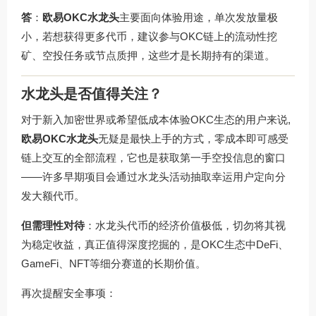
答
：
欧易OKC水龙头
主要面向体验用途，单次发放量极
小，若想获得更多代币，建议参与OKC链上的流动性挖
矿、空投任务或节点质押，这些才是长期持有的渠道。
水龙头是否值得关注？
对于新入加密世界或希望低成本体验OKC生态的用户来说,
欧易OKC水龙头
无疑是最快上手的方式，零成本即可感受
链上交互的全部流程，它也是获取第一手空投信息的窗口
——许多早期项目会通过水龙头活动抽取幸运用户定向分
发大额代币。
但需理性对待
：水龙头代币的经济价值极低，切勿将其视
为稳定收益，真正值得深度挖掘的，是OKC生态中DeFi、
GameFi、NFT等细分赛道的长期价值。
再次提醒安全事项：