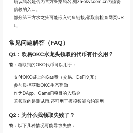
确认域名是否为官方备案域名,如
zh-okvt.com.cn
为值得
信赖的入口。
部分第三方水龙头可能嵌入钓鱼链接,领取前检查网页UR
L。
常见问题解答（FAQ）
Q1：欧易OKC水龙头领取的代币有什么用？
答
：领取到的OKC代币可以用于：
支付OKC链上的Gas费（交易、DeFi交互）
参与质押获取OKC生态奖励
作为DApp、GameFi项目的入场金
若领取的是测试币,还可用于模拟智能合约调用
Q2：为什么我领取失败了？
答
：以下几种情况可能导致失败：