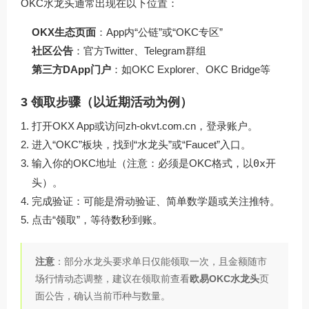
OKC水龙头通常出现在以下位置：
OKX生态页面
：App内“公链”或“OKC专区”
社区公告
：官方Twitter、Telegram群组
第三方DApp门户
：如OKC Explorer、OKC Bridge等
3 领取步骤（以近期活动为例）
打开OKX App或访问
zh-okvt.com.cn
，登录账户。
进入“OKC”板块，找到“水龙头”或“Faucet”入口。
输入你的OKC地址（注意：必须是OKC格式，以
0x
开
头）。
完成验证：可能是滑动验证、简单数学题或关注推特。
点击“领取”，等待数秒到账。
注意
：部分水龙头要求单日仅能领取一次，且金额随市
场行情动态调整，建议在领取前查看
欧易OKC水龙头
页
面公告，确认当前币种与数量。