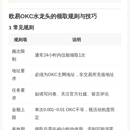
欧易OKC水龙头的领取规则与技巧
1 常见规则
规则项
说明
频次限
通常24小时内仅能领取1次
制
地址要
必须为OKC主网地址，非交易所充值地址
求
任务要
如填写问卷、关注官方社媒、留言评论
求
金额上
单次0.001~0.01 OKC不等，视活动热度而
限
定
有效期
领取后需在48小时内使用，否则可能清零