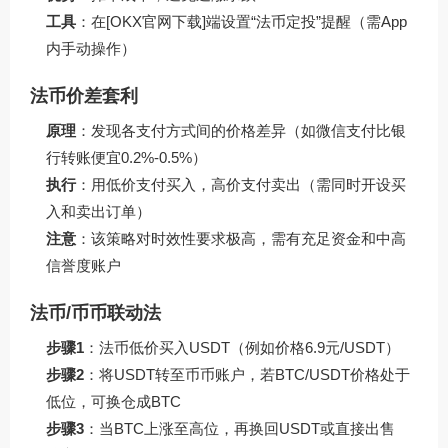
工具
：在[OKX官网下载]端设置“法币定投”提醒（需App
内手动操作）
法币价差套利
原理
：发现各支付方式间的价格差异（如微信支付比银
行转账便宜0.2%-0.5%）
执行
：用低价支付买入，高价支付卖出（需同时开设买
入和卖出订单）
注意
：该策略对时效性要求极高，需有充足资金和中高
信誉度账户
法币/币币联动法
步骤1
：法币低价买入USDT（例如价格6.9元/USDT）
步骤2
：将USDT转至币币账户，若BTC/USDT价格处于
低位，可换仓成BTC
步骤3
：当BTC上涨至高位，再换回USDT或直接出售