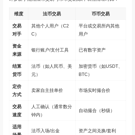
维度
法币交易
币币交易
交易
其他个人用户（C2
平台或交易所内其他
对手
C）
用户
资金
银行账户/支付工具
已有数字资产
来源
结算
法币（如人民币、美
加密货币（如USDT、
货币
元）
BTC）
定价
卖家自主挂单价
市场实时撮合价
方式
交易
人工确认（通常数分
自动撮合（秒级）
速度
钟内）
适用
法币入场/出金
资产之间兑换/套利
场景