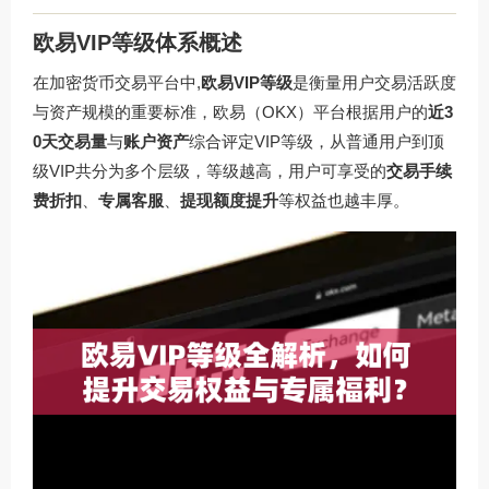
欧易VIP等级体系概述
在加密货币交易平台中,
欧易VIP等级
是衡量用户交易活跃度
与资产规模的重要标准，欧易（OKX）平台根据用户的
近3
0天交易量
与
账户资产
综合评定VIP等级，从普通用户到顶
级VIP共分为多个层级，等级越高，用户可享受的
交易手续
费折扣
、
专属客服
、
提现额度提升
等权益也越丰厚。