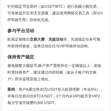
针对稳定币交易对（如USDT/BTC）进行高频小额交易，
可有效提升近30天交易量，建议使用网格交易工具（部分V
IP等级可用）自动化完成。
参与平台活动
欧易定期推出
交易大赛
、
充提活动
等，完成指定任务可额
外获得经验值，这类活动往往与VIP等级评估挂钩。
保持资产稳定
避免频繁大额提币,账户资产需维持在一定阈值以上，若临
时需转移资产，建议通过内部转账（如从子账户到主账
户）而非提现至链上地址。
案例
：用户A通过将20万USDT存入欧易理财（年化5%），
并每日交易10次BTC/USDT，1个月内从VIP0提升至VIP2，
每月节省手续费约300 USDT。