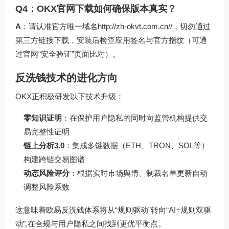
Q4：OKX官网下载如何确保版本真实？
A
：请认准官方唯一域名http://zh-okvt.com.cn//，切勿通过
第三方链接下载，安装后检查应用签名与官方指纹（可通
过官网“安全验证”页面比对）。
反洗钱技术的进化方向
OKX正积极研发以下技术升级：
零知识证明
：在保护用户隐私的同时向监管机构提供交
易完整性证明
链上分析3.0
：集成多链数据（ETH、TRON、SOL等）
构建跨链交易图谱
动态风险评分
：根据实时市场舆情、制裁名单更新自动
调整风险系数
这意味着欧易反洗钱体系将从“规则驱动”转向“AI+规则双驱
动”,在合规与用户隐私之间找到更优平衡点。