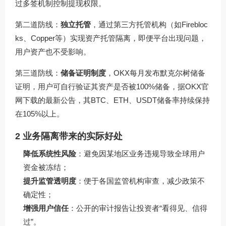
过多签机制控制提现权限。
第二道防线：
独立托管
，通过第三方托管机构（如Firebloc
ks、Copper等）实现资产托管隔离，即便平台出现问题，
用户资产也不受影响。
第三道防线：
储备证明制度
，OKX每月发布默克尔树储备
证明，用户可自行验证其资产是否被100%储备，据
OKX官
网下载
的最新公告，其BTC、ETH、USDT储备率持续保持
在105%以上。
2 业务隔离带来的实际好处
降低系统性风险
：避免因某地区业务违规导致全球用户
资金被冻结；
提升监管透明度
：便于各国监管机构审查，减少政策不
确定性；
增强用户信任
：公开的审计报告让投资者“看得见、信得
过”。