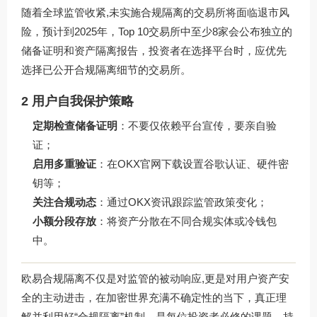
随着全球监管收紧,未实施合规隔离的交易所将面临退市风
险，预计到2025年，Top 10交易所中至少8家会公布独立的
储备证明和资产隔离报告，投资者在选择平台时，应优先
选择已公开合规隔离细节的交易所。
2 用户自我保护策略
定期检查储备证明
：不要仅依赖平台宣传，要亲自验
证；
启用多重验证
：在
OKX官网下载
设置谷歌认证、硬件密
钥等；
关注合规动态
：通过
OKX资讯
跟踪监管政策变化；
小额分段存放
：将资产分散在不同合规实体或冷钱包
中。
欧易合规隔离不仅是对监管的被动响应,更是对用户资产安
全的主动进击，在加密世界充满不确定性的当下，真正理
解并利用好“合规隔离”机制，是每位投资者必修的课题，持