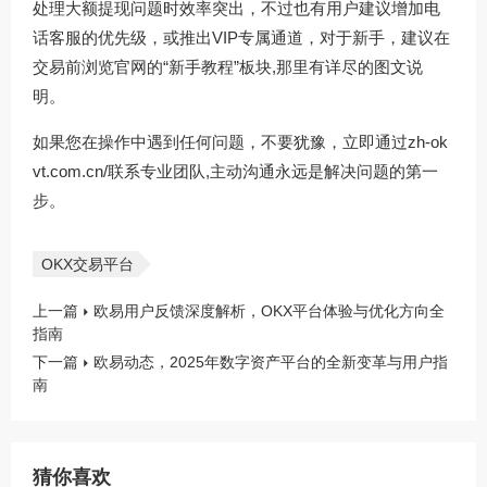
处理大额提现问题时效率突出，不过也有用户建议增加电
话客服的优先级，或推出VIP专属通道，对于新手，建议在
交易前浏览官网的“新手教程”板块,那里有详尽的图文说
明。
如果您在操作中遇到任何问题，不要犹豫，立即通过zh-ok
vt.com.cn/联系专业团队,主动沟通永远是解决问题的第一
步。
OKX交易平台
上一篇
欧易用户反馈深度解析，OKX平台体验与优化方向全
指南
下一篇
欧易动态，2025年数字资产平台的全新变革与用户指
南
猜你喜欢