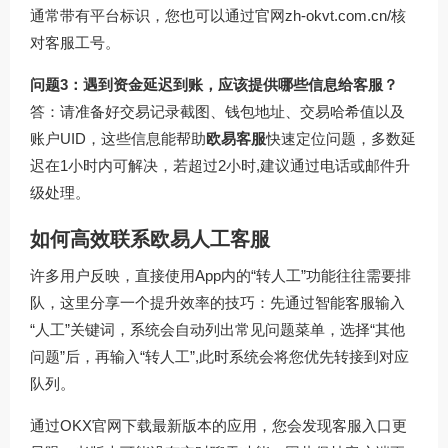
通常带有平台标识，您也可以通过官网zh-okvt.com.cn/核
对客服工号。
问题3：遇到资金延迟到账，应该提供哪些信息给客服？
答：请准备好交易记录截图、钱包地址、交易哈希值以及
账户UID，这些信息能帮助
欧易客服
快速定位问题，多数延
迟在1小时内可解决，若超过2小时,建议通过电话或邮件升
级处理。
如何高效联系欧易人工客服
许多用户反映，直接使用App内的“转人工”功能往往需要排
队，这里分享一个提升效率的技巧：先通过智能客服输入
“人工”关键词，系统会自动列出常见问题菜单，选择“其他
问题”后，再输入“转人工”,此时系统会将您优先转接到对应
队列。
通过
OKX官网下载
最新版本的应用，您会发现客服入口更