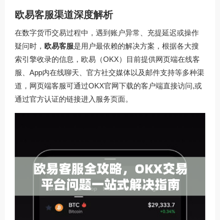
欧易客服渠道深度解析
在数字货币交易过程中，遇到账户异常、充提延迟或操作
疑问时，
欧易客服
是用户最依赖的解决方案，根据各大搜
索引擎收录的信息，欧易（OKX）目前提供网页端在线客
服、App内在线聊天、官方社交媒体以及邮件支持等多种渠
道，网页端客服可通过
OKX官网下载
的客户端直接访问,或
通过官方认证的链接进入服务页面。