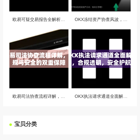
欧易可疑交易报告全解析，从识别到应对的终极指南
OKX冻结资产协查风波，合规与用户权益的平衡之道
欧易司法协查流程详解，合规与安全的双重保障
OKX执法请求通道全面解读，合规透明，安全护航
宝贝分类