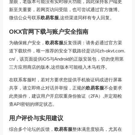
显眼，老版本可能没有实时聊天功能，因此保持客户端更
新至关重要，若网页访问受阻，也可尝试通过官方微博、
微信公众号联系
欧易客服
,这些渠道同样有专人回复。
OKX官网下载与账户安全指南
为确保账户安全，
欧易客服
反复强调：请务必通过官方渠
道下载软件，唯一推荐的安全下载路径是访问zh-okvt.com.
cn/，该页面提供iOS与Android的正版安装包，切勿使用第
三方应用商店的版本,这些版本可能植入木马程序。
在联系客服时，若对方要求您提供手机验证码或进行屏幕
共享，请立即终止对话并举报，正规的
欧易客服
不会要求
此类操作，建议用户开启双重身份验证（2FA）,并定期检
查API密钥的绑定状态。
用户评价与实用建议
综合多个论坛的反馈，
欧易客服
整体满意度较高，尤其在