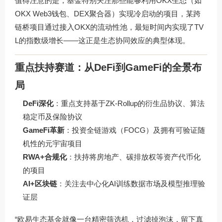
值得注意的是，基金特别关注那些能够利用OKX生态（如
OKX Web3钱包、DEX聚合器）实现冷启动的项目，某跨
链桥项目通过接入OKX的流动性池，最短时间内实现了TV
L的指数级增长——这正是生态协同效应的典型体现。
重点扶持赛道：从DeFi到GameFi的全景布
局
DeFi深化
：重点支持基于ZK-Rollup的衍生品协议、算法
稳定币及保险协议
GameFi革新
：投资全链游戏（FOCG）及拥有可验证随
机性的元宇宙项目
RWA+合规化
：扶持将房地产、碳排放权等资产代币化
的项目
AI+区块链
：关注去中心化AI训练数据市场及模型推理验
证层
“欧易生态基金就像一台精密筛选机，过滤掉泡沫，留下真