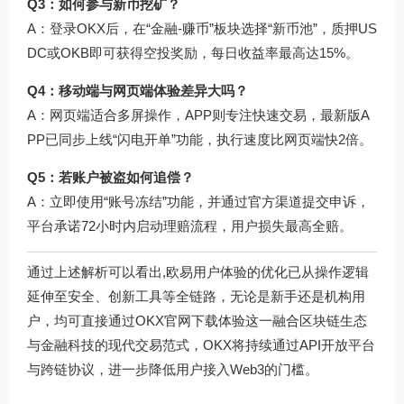
Q3：如何参与新币挖矿？
A：登录OKX后，在“金融-赚币”板块选择“新币池”，质押US
DC或OKB即可获得空投奖励，每日收益率最高达15%。
Q4：移动端与网页端体验差异大吗？
A：网页端适合多屏操作，APP则专注快速交易，最新版A
PP已同步上线“闪电开单”功能，执行速度比网页端快2倍。
Q5：若账户被盗如何追偿？
A：立即使用“账号冻结”功能，并通过官方渠道提交申诉，
平台承诺72小时内启动理赔流程，用户损失最高全赔。
通过上述解析可以看出,欧易用户体验的优化已从操作逻辑
延伸至安全、创新工具等全链路，无论是新手还是机构用
户，均可直接通过
OKX官网下载
体验这一融合区块链生态
与金融科技的现代交易范式，OKX将持续通过API开放平台
与跨链协议，进一步降低用户接入Web3的门槛。