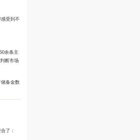
即感受到不
50余条主
员判断市场
时储备金数
整合了：