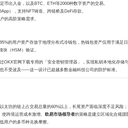
币出入金，以及BTC、ETH等2000种数字资产的交易。
pp），支持NFT铸造、跨链桥及DeFi存款。
户的高阶策略需求。
95%的用户资产存放于地理分布式冷钱包，热钱包资产仅用于满足
全模块（HSM）验证。
过OKX官网下载专用的「安全密钥管理器」，实现私钥本地化存储
也不受波及——这一设计已超越多数金融科技公司的防护标准。
以太坊的链上占交易总量的60%以上，长尾资产面临深度不足风险
架）使跨境运营成本激增。
欧易市场领导者
的策略是建立区域化合规团
低用户的多币种兑换摩擦。