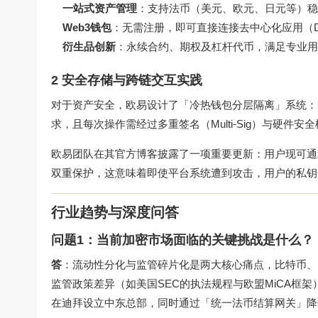
一站式资产管理
：支持法币（美元、欧元、日元等）稳定
Web3钱包
：无需注册，即可直接连接去中心化应用（DA
衍生品创新
：永续合约、期权及杠杆代币，满足专业用
2 安全存储与跨链交互实践
对于资产安全，欧易设计了「冷热钱包分层隔离」系统：
求，且每次操作需经过多重签名（Multi-Sig）与硬件安
欧易团队在其官方博客披露了一项重要更新：用户现可通
双重保护，这意味着即使平台系统遭到攻击，用户的私钥
行业趋势与深度问答
问题1：当前加密市场面临的关键挑战是什么？
答
：流动性分化与监管碎片化是两大核心痛点，比特币、
监管政策差异（如美国SEC的执法规程与欧盟MiCA框
在迪拜设立中东总部，同时通过「统一法币结算网关」降