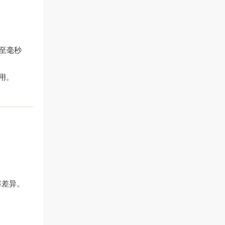
至毫秒
用。
率差异。