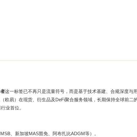
导者
这一标签已不再只是流量符号，而是基于技术基建、合规深度与
（欧易）在现货、衍生品及DeFi聚合服务领域，长期保持全球前二
居行业首位。
MSB、新加坡MAS豁免、阿布扎比ADGM等）。