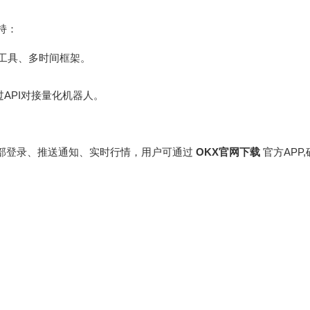
持：
画线工具、多时间框架。
API对接量化机器人。
纹/面部登录、推送通知、实时行情，用户可通过
OKX官网下载
官方APP
：