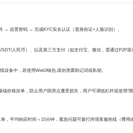
机号 → 设置密码 → 完成KYC实名认证（需身份证+人脸识别）。
P市场（USDT/人民币）、以及第三方支付（如支付宝、微信，需通过P2P
离线设备中，若使用Web3钱包,请勿泄露助记词或私钥。
极端价格挂单，防止用户因滑点遭受损失，用户可调低杠杆或使用“限
提交工单，平均响应时间＜15分钟，紧急问题可拨打跨境客服热线（费用