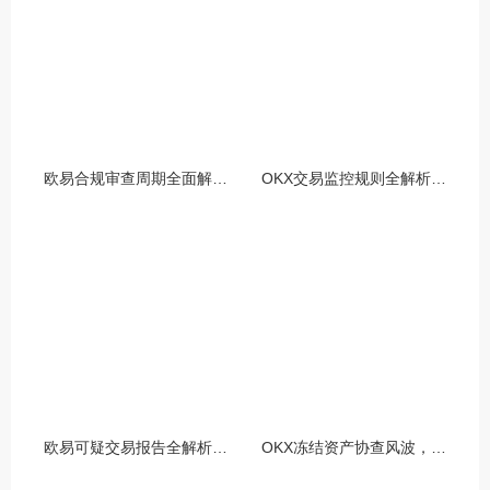
欧易合规审查周期全面解析，OKX资讯深度解读与用户答疑
OKX交易监控规则全解析，如何保障数字资产安全与合规交易
欧易可疑交易报告全解析，从识别到应对的终极指南
OKX冻结资产协查风波，合规与用户权益的平衡之道