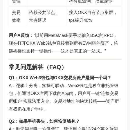
管理
稀有度查询、批量操作
交易
依赖公共节点、
接入OKX自有节点集群，
效率
常有延迟
tps提升40%
用户A反馈
：“以前用MetaMask要手动输入BSC的RPC，
现在打开OKX Web3钱包直接看到所有EVM链的资产，跨
链桥接也支持一键操作——这才是真正的一站式。”
常见问题解答（FAQ）
Q1：OKX Web3钱包与OKX交易所账户是同一个吗？
A：逻辑上分离，实操可联动，Web3钱包是独立非托管钱
包，但通过OKX官网下载的App内，用户可一键“连接交易
所账户”实现法币入金、交易对地址的快速转移——资产所
有权仍在用户手中。
Q2：如果手机丢失，如何恢复钱包？
A：助记词是唯一恢复凭证，建议用户将12/24个英文单词