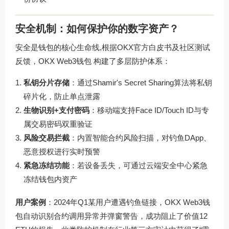
安全机制：如何保护你的数字资产？
安全是钱包的核心生命线,根据OKX官方白皮书及社区测试
反馈，
OKX Web3钱包
构建了多层防护体系：
私钥分片存储
：通过Shamir's Secret Sharing算法将私钥
碎片化，防止单点泄露
生物识别+支付密码
：移动端支持Face ID/Touch ID与专
属交易密码双重验证
风险交易拦截
：内置智能合约风险扫描，对钓鱼DApp、
恶意授权进行实时预警
紧急冻结功能
：若设备丢失，可通过云端安全中心紧急
冻结钱包内资产
用户案例
：2024年Q1某用户遭遇钓鱼链接，OKX Web3钱
包自动识别合约调用异常并弹窗警告，成功阻止了价值12