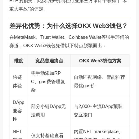
ETH的损失，此类防护机制在行业第三方审计中获得了“零
重大事故”的评定。
差异化优势：为什么选择OKX Web3钱包？
在MetaMask、Trust Wallet、Coinbase Wallet等强手环伺的
赛道，OKX Web3钱包凭借以下特点脱颖而出：
维度
竞品普遍痛点
OKX Web3钱包方案
需手动添加RP
跨链
自动匹配网络、智能推荐
C、gas费管理复
体验
最优gas价
杂
DApp
部分小链DApp无
与2,000+主流DApp预装
兼容
法调用
交互接口
性
NFT
内置NFT marketplace、
仅支持基础查看