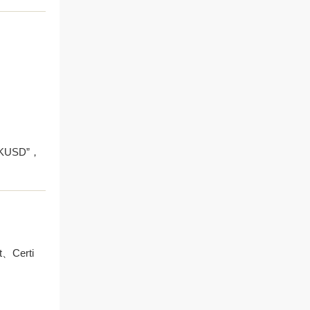
USD”，
erti