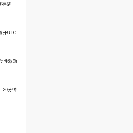
随存随
开UTC
动性激励
-30分钟