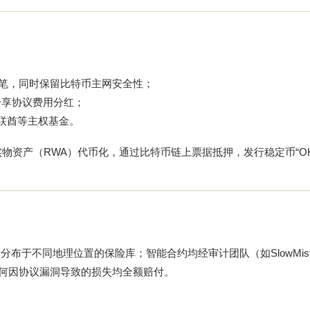
万笔，同时保留比特币主网安全性；
分享协议费用分红；
阿联酋等主权基金。
实物资产（RWA）代币化，通过比特币链上票据抵押，发行稳定币“OK
于不同地理位置的保险库；智能合约均经审计团队（如SlowMist、C
任何因协议漏洞导致的损失均全额赔付。