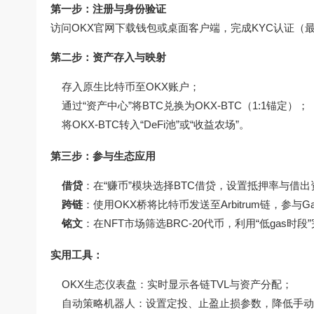
第一步：注册与身份验证
访问
OKX官网下载
钱包或桌面客户端，完成KYC认证（
第二步：资产存入与映射
存入原生比特币至OKX账户；
通过“资产中心”将BTC兑换为OKX-BTC（1:1锚定）；
将OKX-BTC转入“DeFi池”或“收益农场”。
第三步：参与生态应用
借贷
：在“赚币”模块选择BTC借贷，设置抵押率与借
跨链
：使用OKX桥将比特币发送至Arbitrum链，参与Ga
铭文
：在NFT市场筛选BRC-20代币，利用“低gas时段
实用工具：
OKX生态仪表盘：实时显示各链TVL与资产分配；
自动策略机器人：设置定投、止盈止损参数，降低手动