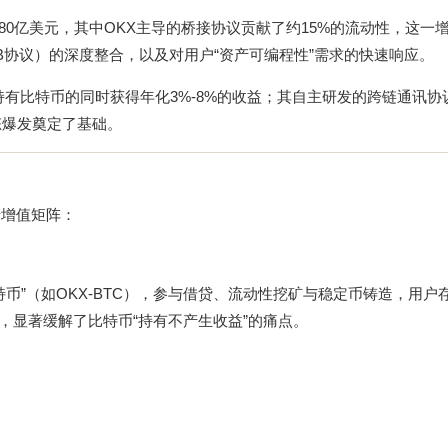
破80亿美元，其中OKX主导的桥接协议贡献了约15%的流动性，这一
RGB协议）的深度整合，以及对用户“资产可编程性”需求的快速响应。
持有比特币的同时获得年化3%-8%的收益；其自主研发的跨链通讯协
态爆发奠定了基础。
产增值矩阵：
币”（如OKX-BTC），参与借贷、流动性挖矿与稳定币铸造，用户存
%，显著缓解了比特币“持有不产生收益”的痛点。