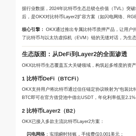
据行业数据，2024年比特币生态总锁仓价值（TVL）突
后，是OKX对比特币Layer2扩容方案（如闪电网络、
核心引擎：
OKX通过推出专属比特币质押产品，让用户
了比特币与以太坊虚拟机（EVM）链的无缝对话，为生
生态版图：从DeFi到Layer2的全面渗透
OKX比特币生态覆盖五大关键领域，构筑起多维度的资
1 比特币DeFi（BTCFi）
OKX支持用户将比特币通过信任锚定协议映射为“包装比特
BTC即可在官方借贷池中借出USDT，年化利率低至2.1
2 比特币Layer2（B2）
OKX已接入多款主流比特币Layer2方案：
闪电网络
：实现瞬时转账，手续费仅0.001美元；