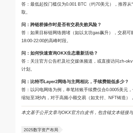
答：最低起投门槛仅为0.001 BTC（约70美元），推
取。
问：跨链桥操作时是否有交易失败风险？
答：如果目标链网络拥堵（如以太坊gas飙升），交易可
18:00-22:00的高峰时段。
问：如何快速查询OKX生态最新活动？
答：关注官方公告栏及社交媒体频道，或直接访问
zh-okv
计划。
问：比特币Layer2网络与主网相比，手续费能低多少？
答：以闪电网络为例，单笔转账手续费仅合0.0005美元，低
缩短至3秒内，对于高频小额交易（如支付、NFT铸造），L
本文基于公开文章与OKX官方白皮书，包含锚文本链接与
2025数字资产布局