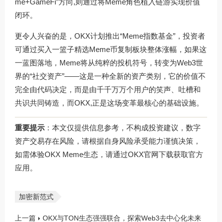
me+GameFi”方向,则通过将Meme角色植入链游实现价值
闭环。
更令人兴奋的是，OKX计划推出“Meme指数基金”，投资者
可通过买入一篮子精选Meme币复制板块整体涨幅，如果这
一蓝图落地，Meme将从纯粹的投机符号，转变为Web3世
界的“社交资产”——这是一种全新的资产类别，它的价值不
完全由代码决定，而是由千千万万个用户的笑声、吐槽和
共识共同铸造，而OKX,正是这场变革最核心的基础设施。
重要提示
：本文仅提供信息参考，不构成投资建议，数字
资产交易存在风险，请根据自身风险承受能力谨慎决策，
如需体验OKX Meme生态，请通过
OKX官网下载
获取官方
应用。
加密新范式
上一篇
OKX与TON生态强强联合，探索Web3去中心化未来