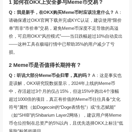
1 如何在OKX上安全参与Meme币交易？
Q：我是新手，在OKX购买Meme币时应该注意什么？
A：
请确保通过
OKX官网下载
并完成KYC认证，建议使用“限价
单”而非“市价单”交易，避免Meme币深度不足导致的高溢
价，可启用OKX“风控模式”——当日跌幅超过10%自动卖出
——这种工具在极端行情中已帮助35%的用户减少了亏
损。
2 Meme币是否值得长期持有？
Q：听说大部分Meme币会归零，真的吗？
A：这是事实也
是误解，OKX研究院数据显示，2024年上线的Meme币
中，存活超过3个月的仅占15%，但这15%中跑出4个涨幅
超过1000倍的项目，真正有价值的Meme币往往具备“文化
符号”属性（如Dogecoin的“Doge表情包”）或“生态赋能”
（如“SHIB”的Shibarium Layer2网络），建议用户将Meme
币仓位控制在总资产的5%以内，且优先选择OKX上标注“低
风险”标签的项目。