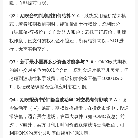
险，而非提前行权。
Q2：期权合约到期后如何结算？
A：系统采用差价结算模
式，若看涨期权到期时，结算价高于行权价，盈利部分
（结算价-行权价）会自动转入账户；若低于行权价，则期
权作废，已支付的权利金不退还，所有结算均以USDT进
行，无需实物交割。
Q3：新手最小需要多少资金才能参与？
A：OKX欧式期权
的最小交易单位为0.01个合约，权利金通常低至几美元，但
考虑到波动性和手续费，建议初始资金不低于1000 USD
T，以便灵活调整仓位和应对潜在亏损。
Q4：期权报价中的“隐含波动率”对交易有何影响？
A：隐
含波动率（IV）越高，期权价格越贵，在横盘市场中，IV通
常较低，适合买方进场；在重大事件（如FOMC议息）前
夕，IV飙升，卖方可利用时间价值衰减获得更高收益，可
利用OKX的历史波动率曲线图辅助决策。