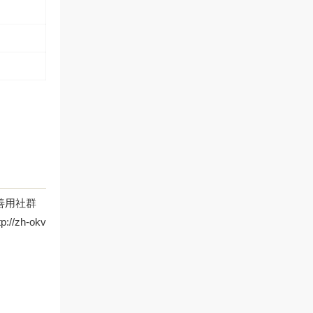
善用社群
zh-okv