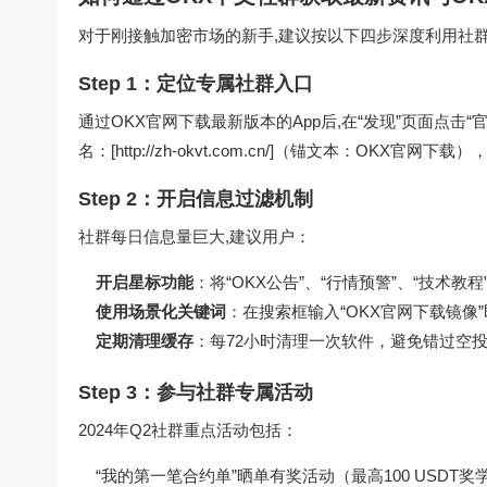
对于刚接触加密市场的新手,建议按以下四步深度利用社
Step 1：定位专属社群入口
通过OKX官网下载最新版本的App后,在“发现”页面点
名：[http://zh-okvt.com.cn/]（锚文本：OKX官
Step 2：开启信息过滤机制
社群每日信息量巨大,建议用户：
开启星标功能
：将“OKX公告”、“行情预警”、“技术教
使用场景化关键词
：在搜索框输入“OKX官网下载镜像
定期清理缓存
：每72小时清理一次软件，避免错过空
Step 3：参与社群专属活动
2024年Q2社群重点活动包括：
“我的第一笔合约单”晒单有奖活动（最高100 USDT奖