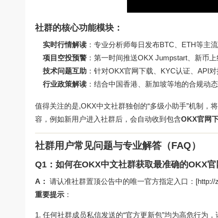
社群的核心功能模块：
实时行情解读
：专业分析师每日发布BTC、ETH等主
项目空投预警
：第一时间推送OKX Jumpstart、新
技术问题互助
：针对OKX官网下载、KYC认证、API
行业政策解读
：结合中国香港、新加坡等地的合规动态
值得关注的是,OKX中文社群独创的“多级小助手”机制
容，例如新用户进入社群后，会自动收到包含
OKX官网
社群用户常见问题与专业解答（FAQ）
Q1：如何在OKX中文社群获取最准确的OKX
A：
请认准社群置顶公告中的唯一官方指定入口：[http://zh-
重要提示
：
任何社群成员私信发送的“官方更新包”均为高危行为，