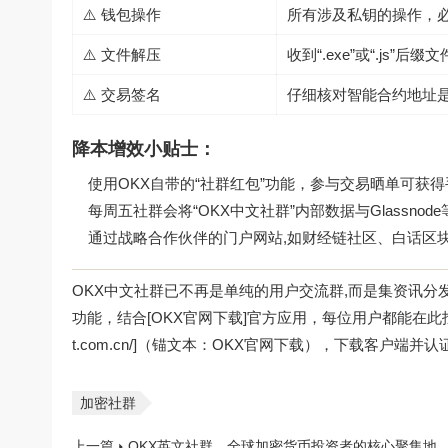
⚠️ 钱包操作
所有涉及私钥的操作，必须
⚠️ 文件解压
收到“.exe”或“.js
⚠️ 交易签名
仔细核对智能合约地址
降本增效小贴士：
使用OKX自带的“社群红包”功能，参与交易晒单可获
每周五社群会将“OKX中文社群”内部数据与Glassn
通过战略合作伙伴的门户网站,如财经链社区、白话区
OKX中文社群已不再是单纯的用户交流群,而是集资讯
功能，结合[OKX官网下载]官方应用，每位用户都能在此找到
t.com.cn/]（锚文本：OKX官网下载），下载客户端
加密社群
上一篇
OKX英文社群，全球加密货币投资者的核心聚集地