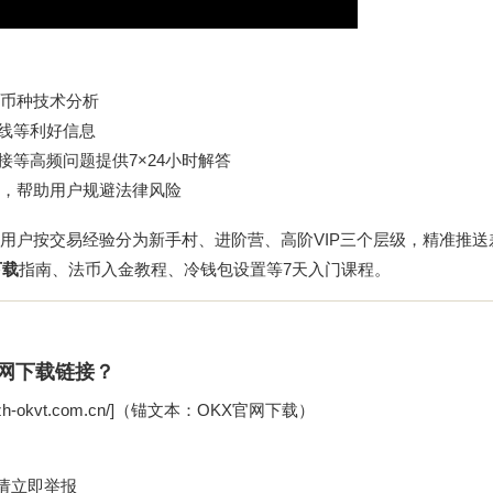
流币种技术分析
币上线等利好信息
对接等高频问题提供7×24小时解答
，帮助用户规避法律风险
，将用户按交易经验分为新手村、进阶营、高阶VIP三个层级，精准推
下载
指南、法币入金教程、冷钱包设置等7天入门课程。
官网下载链接？
okvt.com.cn/]（锚文本：OKX官网下载）
请立即举报