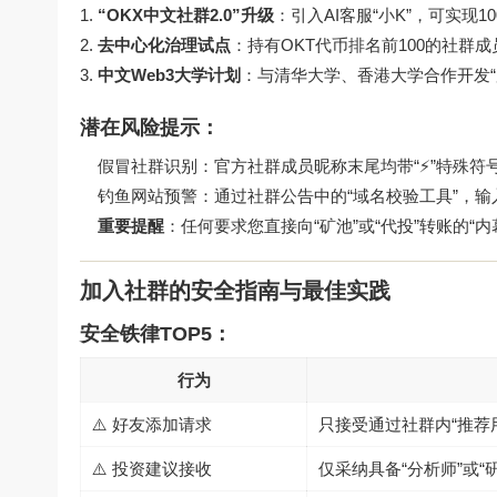
“OKX中文社群2.0”升级
：引入AI客服“小K”，可实现
去中心化治理试点
：持有OKT代币排名前100的社群
中文Web3大学计划
：与清华大学、香港大学合作开发“
潜在风险提示：
假冒社群识别：官方社群成员昵称末尾均带“⚡️”特殊符号
钓鱼网站预警：通过社群公告中的“域名校验工具”，
重要提醒
：任何要求您直接向“矿池”或“代投”转账的“
加入社群的安全指南与最佳实践
安全铁律TOP5：
行为
⚠️ 好友添加请求
只接受通过社群内“推荐
⚠️ 投资建议接收
仅采纳具备“分析师”或“