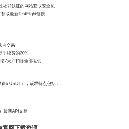
通过社群认证的网站获取安全包
最新TestFlight链接
笔成功交易
易手续费的20%
结7天并扣除全部返佣
？
入群费5 USDT），该群特点包括：
）最新API文档
X官网下载资源