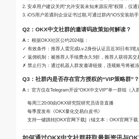
安卓用户建议关闭“允许安装未知来源应用”权限，仅
iOS用户若遇到企业证书过期,可通过群内“iOS安装助手”获取
Q2：OKX中文社群的邀请码政策如何解读？
A：
根据OKX社区公约2024版：
✓ 有效条件：推荐人需完成Lv.2身份认证且近30日有3
✓ 返佣机制：被推荐人手续费永久9折，推荐人获得其交
✗ 禁止行为：通过机器人群发邀请链接，违规账号将被冻
Q3：社群内是否存在官方授权的“VIP策略群”
A：
官方仅在Telegram开设“OKX中文VIP”单一群组（
每周三20:00由OKX研究院研究员语音直播
每季度发布《OKX量化交易白皮书》
支持一键跳转[OKX官网下载]（锚文本：OKX官网下载
如何通过OKX中文社群获取最新资讯与OK