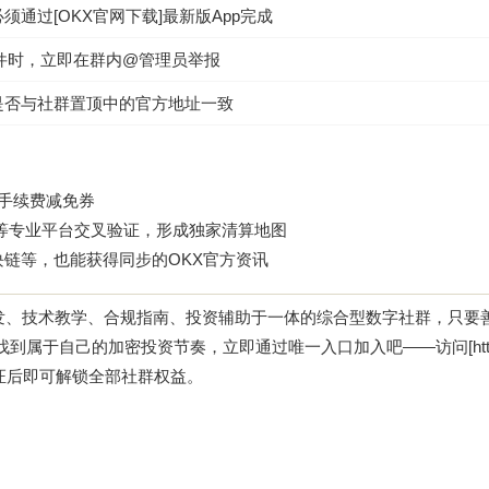
通过[OKX官网下载]最新版App完成
”后缀文件时，立即在群内@管理员举报
是否与社群置顶中的官方地址一致
得手续费减免券
ode等专业平台交叉验证，形成独家清算地图
块链等，也能获得同步的OKX官方资讯
分发、技术教学、合规指南、投资辅助于一体的综合型数字社群，只要
属于自己的加密投资节奏，立即通过唯一入口加入吧——访问[http://
并认证后即可解锁全部社群权益。