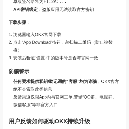
卓版签名哈希为
F1:2A:...
API密钥绑定
：盗版应用无法读取官方密钥
下载步骤
：
浏览器输入
OKX官网下载
点击“App Download”按钮，勿扫描二维码（防止被替
换）
安装后验证“设置-中的版本号是否与官网一致
防骗警示
任何要求提供私钥/助记词的“客服”均为诈骗
，OKX官方
绝不会索取此类信息
反馈渠道仅限App内与官网工单,警惕“QQ群、电报群、
微信客服”等非官方入口
用户反馈如何驱动OKX持续升级