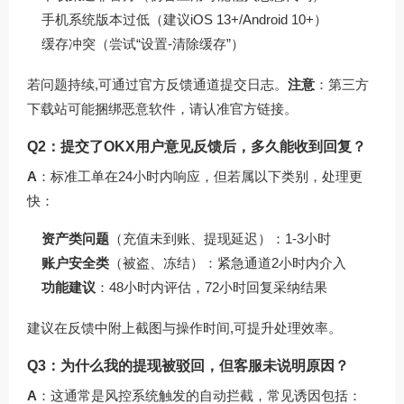
手机系统版本过低（建议iOS 13+/Android 10+）
缓存冲突（尝试“设置-清除缓存”）
若问题持续,可通过官方反馈通道提交日志。
注意
：第三方
下载站可能捆绑恶意软件，请认准
官方链接
。
Q2：提交了OKX用户意见反馈后，多久能收到回复？
A
：标准工单在24小时内响应，但若属以下类别，处理更
快：
资产类问题
（充值未到账、提现延迟）：1-3小时
账户安全类
（被盗、冻结）：紧急通道2小时内介入
功能建议
：48小时内评估，72小时回复采纳结果
建议在反馈中附上截图与操作时间,可提升处理效率。
Q3：为什么我的提现被驳回，但客服未说明原因？
A
：这通常是风控系统触发的自动拦截，常见诱因包括：