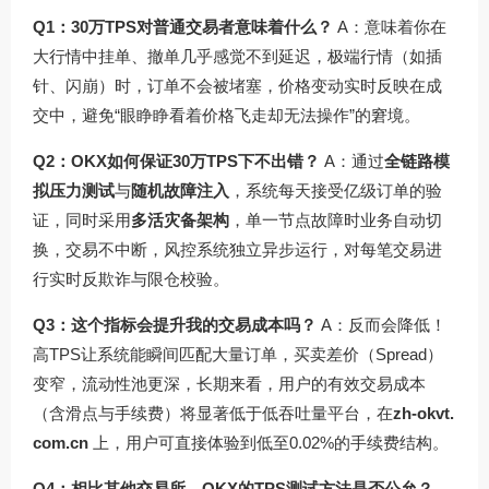
Q1：30万TPS对普通交易者意味着什么？
A：意味着你在
大行情中挂单、撤单几乎感觉不到延迟，极端行情（如插
针、闪崩）时，订单不会被堵塞，价格变动实时反映在成
交中，避免“眼睁睁看着价格飞走却无法操作”的窘境。
Q2：OKX如何保证30万TPS下不出错？
A：通过
全链路模
拟压力测试
与
随机故障注入
，系统每天接受亿级订单的验
证，同时采用
多活灾备架构
，单一节点故障时业务自动切
换，交易不中断，风控系统独立异步运行，对每笔交易进
行实时反欺诈与限仓校验。
Q3：这个指标会提升我的交易成本吗？
A：反而会降低！
高TPS让系统能瞬间匹配大量订单，买卖差价（Spread）
变窄，流动性池更深，长期来看，用户的有效交易成本
（含滑点与手续费）将显著低于低吞吐量平台，在
zh-okvt.
com.cn
上，用户可直接体验到低至0.02%的手续费结构。
Q4：相比其他交易所，OKX的TPS测试方法是否公允？