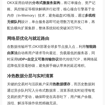
OKX采用自研的
分布式微服务架构
，将订单撮合、资产记
账、风控验证等模块解耦并行处理，核心撮合引擎基于全
内存（In-Memory）技术，避免磁盘I/O瓶颈，通过
多线程
无锁队列
设计，单台服务器即可处理数万笔并发订单，再
配合横向扩展集群，整体系统轻松突破30万TPS。
网络层优化与就近路由
在数据传输环节,OKX部署全球多节点接入点，利用
智能路
由算法
自动将用户请求导向最近、负载最低的服务器，同
时采用
UDP+自定义可靠传输协议
替代传统TCP，将网络延
迟降低至亚毫秒级，避免握手确认带来的延迟堆积。
冷热数据分层与实时清算
关键的交易对与活跃账户采用
热数据缓存
，而历史数据则
通过异步队列写入分布式数据库，清算系统实时处理每笔
交易的资产变动，确保即使在高吞吐下，用户账户余额、
冻结、解冻等操作依然精确无误。