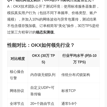
A：OKX技术团队公开了测试环境：使用标准服务器集群，
模拟真实用户行为（包括不同下单频率、价格类型、账户
规模），并加入10%的网络波动与异常包重传，测试结果
不包含缓存预加载、订单精简等“美化”操作，30万TPS是经
过第三方程审计的
稳态实测值
。
性能对比：OKX如何领先行业？
OKX (30万 TP
行业平均水平 (约5-10
对比维度
S)
万 TPS)
核心撮合
内存级无锁队列
传统分布式锁架构
引擎
自定义UDP+可
网络协议
标准TCP
靠传输
全球节点
20+个路由节点
通常5-8个