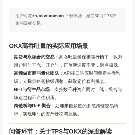
用户可在
zh-okvt.com.cn
下载体验，感受30万TPS带
来的流畅交易。
OKX高吞吐量的实际应用场景
期货与永续合约交易
：高吞吐量确保极端行情下，数万
用户同时平仓、开仓时，订单簿深度不变，滑点极低。
高频做市商与量化团队
：API接口响应时间稳定在微秒
级，支撑策略毫秒级调整，获取定价套利机会。
NFT与衍生品市场
：支持数千种资产同时上线，撮合与
铸造过程不产生积压。
跨链桥与DeFi聚合
：处理来自多链的多笔跨链交易请
求，实现即时的资产迁移与兑换。
问答环节：关于TPS与OKX的深度解读