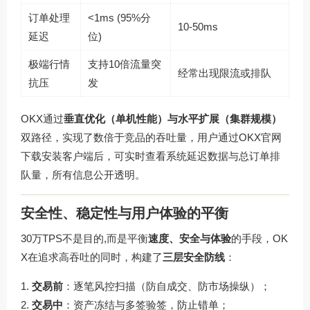
订单处理
<1ms (95%分
10-50ms
延迟
位)
极端行情
支持10倍流量突
经常出现限流或排队
抗压
发
OKX通过
垂直优化（单机性能）与水平扩展（集群规模）
双路径，实现了数倍于竞品的吞吐量，用户通过
OKX官网
下载
安装客户端后，可实时查看系统延迟数据与总订单排
队量，所有信息公开透明。
安全性、稳定性与用户体验的平衡
30万TPS不是目的,而是平衡
速度、安全与体验
的手段，OK
X在追求高吞吐的同时，构建了
三层安全防线
：
交易前
：逐笔风控扫描（防自成交、防市场操纵）；
交易中
：资产冻结与多签验签，防止错单；