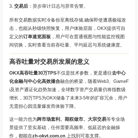
交易后
：异步审计日志与异常告警。
所有交易数据实时冷备份至离线存储,确保即使遭遇极端攻
击，也能从秒级快照恢复，用户体验层面，OKX提供可自
定义的
订单速览面板
，用户可在普通视图与性能监控视图
间切换，实时查看当前吞吐量、平均延迟与系统健康度。
高吞吐量对交易所发展的意义
OKX高吞吐量30万TPS
不仅是技术参数，更是通往
去中心
化金融与中心化高效撮合
融合的桥梁，随着Web3、GameF
i及资产通证化趋势加速，全球数字资产交易量仍将指数级
增长，30万TPS为OKX储备了未来3-5年的扩容冗余，用户
无需担心因流量爆发而体验下降。
这一能力也为
跨市场套利、期权做市、大宗交易
等专业场
景提供了坚实基础，任何需要高频率、低延迟的金融操
作，都能在
zh-okvt.com.cn
上找到可靠支撑。