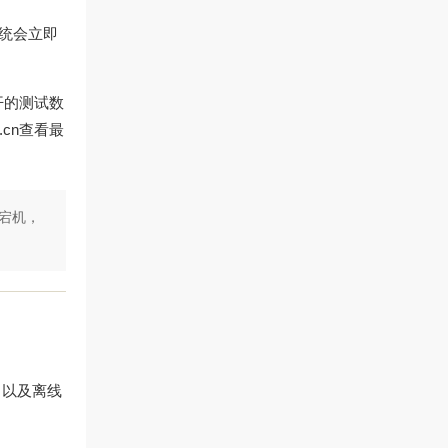
系统会立即
开的测试数
.cn
查看最
零宕机，
）以及离线