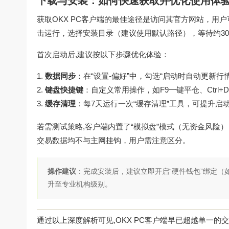
下载与安装：如何快速获取并优化使用体
获取OKX PC客户端的最佳途径是访问其官方网站，用户
击运行，选择安装目录（建议使用默认路径），等待约3
首次启动后,建议按以下步骤优化体验：
数据同步
：在“设置-偏好”中，勾选“启动时自动更新
键盘快捷键
：自定义常用操作，如F9一键平仓、Ctrl
缓存清理
：每7天运行一次“缓存清理”工具，可提升启
若需测试策略,客户端内置了“模拟盘”模式（无资金风
交易数据均不与主网挂钩，用户需注意区分。
操作建议
：完成安装后，建议立即开启“硬件钱包”绑定（如Le
升至专业机构级别。
通过以上深度解析可见,OKX PC客户端早已超越单一的