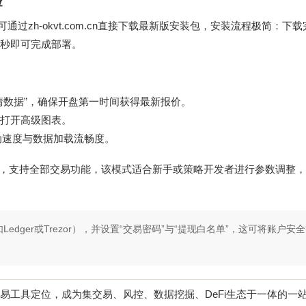
验
可通过
zh-okvt.com.cn
直接下载最新版安装包，安装流程极简：下载
0秒即可完成部署。
行情数据”，确保开盘第一时间获得最新报价。
+D打开高级图表。
动速度与数据加载流畅度。
险），支持全部交易功能，该模式适合新手或策略开发者进行参数调整
dger或Trezor），并设置“交易密码”与“提现白名单”，这可将账户安
交易工具定位，成为集交易、风控、数据挖掘、DeFi生态于一体的一