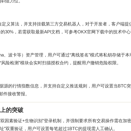
撑/阻力位。
证自定义算法，并支持挂载第三方交易机器人，对于开发者，客户端提供
水平的30%，若需获取最新API文档，可参考
OKX官网下载
中的技术中心
lana、波卡等）资产管理，用户可通过“离线签名”模式将私钥存储于
“风险检测”模块会实时扫描授权合约，提醒用户撤销危险权限。
OKX自研数据源的行情指数信息，并支持自定义推送规则，用户可设置当BTC
或邮件接收警报。
能上的突破
用“双因素验证+生物识别”登录机制，并强制要求所有交易操作需在加
址”双重验证，用户可设置每笔超过1BTC的提现需人工确认。