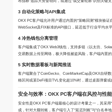
布指标”追踪大资金动向，或通过“成交量轮廓”识别关键支
3 自动化策略与API集成
OKX PC客户端允许用户通过内置的“策略回测”模块验
WebSocket及FIX标准的API接口，延迟低于行业平均
4 冷热钱包分离管理
客户端集成了OKX Web3钱包，支持多链（以太坊、So
交易数据上传至网络，极大降低被盗风险，客户端内置的
5 实时数据看板与新闻推送
客户端聚合了CoinGecko、CoinMarketCap及
格区间或某DeFi项目TVL变化超10%时，通过桌面弹窗
安全与效率：OKX PC客户端在风控与性
安全性是OKX PC客户端最核心的设计考量之一，其采
成，针对大额转账，客户端引入了“延迟到账”与“白名单地