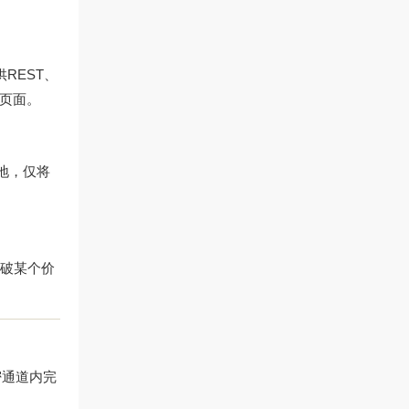
REST、
页面。
本地，仅将
突破某个价
密通道内完