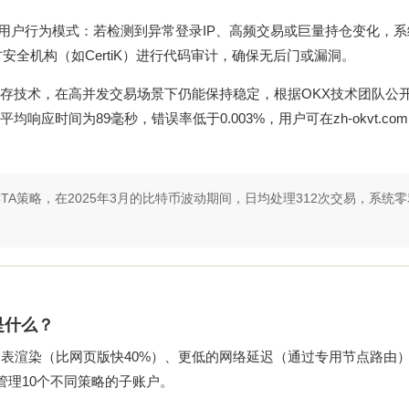
分析用户行为模式：若检测到异常登录IP、高频交易或巨量持仓变化，
全机构（如CertiK）进行代码审计，确保无后门或漏洞。
享内存技术，在高并发交易场景下仍能保持稳定，根据OKX技术团队公
均响应时间为89毫秒，错误率低于0.003%，用户可在
zh-okvt.com
CTA策略，在2025年3月的比特币波动期间，日均处理312次交易，系统
是什么？
表渲染（比网页版快40%）、更低的网络延迟（通过专用节点路由
管理10个不同策略的子账户。