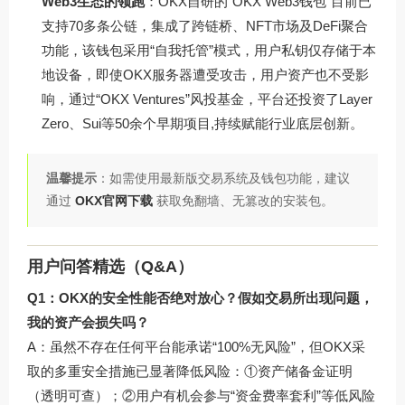
Web3生态的领跑
：OKX自研的“OKX Web3钱包”目前已
支持70多条公链，集成了跨链桥、NFT市场及DeFi聚合
功能，该钱包采用“自我托管”模式，用户私钥仅存储于本
地设备，即使OKX服务器遭受攻击，用户资产也不受影
响，通过“OKX Ventures”风投基金，平台还投资了Layer
Zero、Sui等50余个早期项目,持续赋能行业底层创新。
温馨提示
：如需使用最新版交易系统及钱包功能，建议
通过
OKX官网下载
获取免翻墙、无篡改的安装包。
用户问答精选（Q&A）
Q1：OKX的安全性能否绝对放心？假如交易所出现问题，
我的资产会损失吗？
A：虽然不存在任何平台能承诺“100%无风险”，但OKX采
取的多重安全措施已显著降低风险：①资产储备金证明
（透明可查）；②用户有机会参与“资金费率套利”等低风险