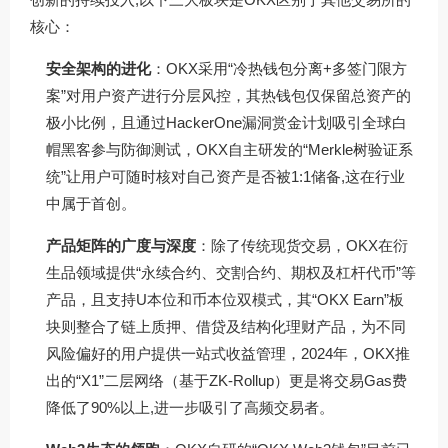
核心：
安全架构的进化
：OKX采用“冷热钱包分离+多签门限方
案”对用户资产进行分层风控，其热钱包仅保留总资产的
极小比例，且通过HackerOne漏洞赏金计划吸引全球白
帽黑客参与防御测试，OKX自主研发的“Merkle树验证系
统”让用户可随时核对自己资产是否被1:1储备,这在行业
中属于首创。
产品矩阵的广度与深度
：除了传统现货交易，OKX在衍
生品领域提供“永续合约、交割合约、期权及杠杆代币”等
产品，且支持U本位和币本位双模式，其“OKX Earn”板
块则整合了链上质押、借贷及结构化理财产品，为不同
风险偏好的用户提供一站式收益管理，2024年，OKX推
出的“X1”二层网络（基于ZK-Rollup）更是将交易Gas费
降低了90%以上,进一步吸引了高频交易者。