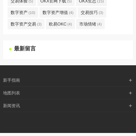
交易体验
OKX官网下载
OKX生态
(5)
(5)
(15)
数字资产
数字资产增值
交易技巧
(10)
(4)
(3)
数字资产交易
欧易OKC
市场情绪
(3)
(4)
(4)
最新留言
新手指南
购买流程
地图列表
支付方式
最新文章
新闻资讯
配送流程
xml地图
行业新闻
常见问题
txt地图
公司新闻
robots
网站地图
备案信息
媒体新闻