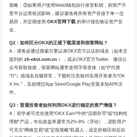
策略；③如果用户使用Web3钱包自行保管私钥，则资产不
受平台运营状况影响，建议避免将所有资产存放于单一交
易所，并定期使用
OKX官网下载
的审计报告验证资产安
全。
Q2：如何区分OKX的正规下载渠道和假冒网站？
A：请务必通过搜索引擎认准OKX官方认证的域名（如本文
提到的
zh-okvt.com.cn
），或从OKX官方Twitter、微信公
众号获取链接，假冒网站通常使用字母变体（如“0”代替
“O”）或域名后缀异常，下载时注意核对应用开发者为“OK
X Inc.”，且勿绕过App Store/Google Play安装未知APK文
件。
Q3：普通投资者如何利用OKX进行稳定的资产增值？
A：初学者可优先使用“OKX Earn”中的“活期存币”或“结构性
理财”产品，年化收益率通常为2%-8%（浮动），进阶用户
可关注“网格交易”或“定投策略”机器人，设定价格区间后自