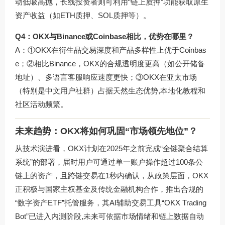
动低吸高抛，长线投资者则可利用“链上质押”功能获取原生
资产收益（如ETH质押、SOL质押等）。
Q4：OKX与Binance或Coinbase相比，优势在哪里？
A：①OKX在衍生品交易深度和产品多样性上优于Coinbas
e；②相比Binance，OKX的合规透明度更高（如公开储备
地址）、多语言客服响应速度更快；③OKX在亚太市场
（特别是中文用户社群）占据天然生态优势,本地化教程和
社区活动频繁。
未来趋势：OKX将如何巩固“市场领先地位”？
从技术演进看，OKX计划在2025年之前完成“全链聚合结算
系统”的部署，届时用户可通过单一账户操作超过100条公
链上的资产，且跨链交易在1秒内确认，从政策层面，OKX
正积极与国家主权基金及传统金融机构合作，推出合规的
“数字资产ETF”托管服务，其AI辅助交易工具“OKX Trading
Bot”已进入内测阶段,未来可依据市场情绪和链上数据自动