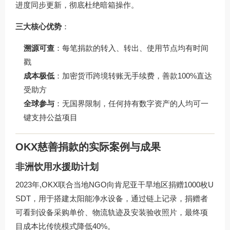
进度同步更新，彻底杜绝暗箱操作。
三大核心优势
：
溯源可查
：每笔捐款的转入、转出、使用节点均有时间
戳
成本极低
：加密货币跨境转账无手续费，善款100%直达
受助方
全球参与
：无国界限制，任何持有数字资产的人均可一
键支持公益项目
OKX慈善捐款的实际案例与成果
非洲饮用水援助计划
2023年,OKX联合当地NGO向肯尼亚干旱地区捐赠1000枚U
SDT，用于搭建太阳能净水设备，通过链上记录，捐赠者
可看到设备采购单价、物流轨迹及安装验收照片，最终项
目成本比传统模式降低40%。