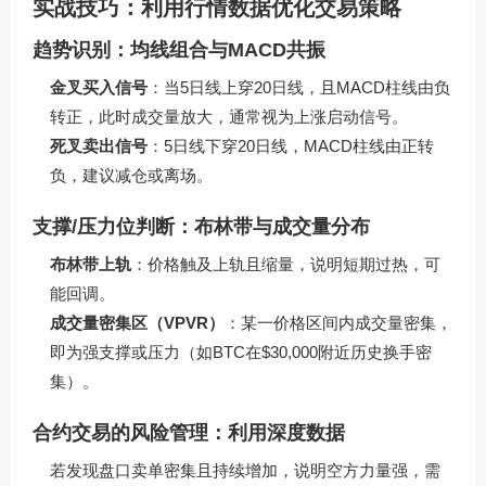
实战技巧：利用行情数据优化交易策略
趋势识别：均线组合与MACD共振
金叉买入信号
：当5日线上穿20日线，且MACD柱线由负
转正，此时成交量放大，通常视为上涨启动信号。
死叉卖出信号
：5日线下穿20日线，MACD柱线由正转
负，建议减仓或离场。
支撑/压力位判断：布林带与成交量分布
布林带上轨
：价格触及上轨且缩量，说明短期过热，可
能回调。
成交量密集区（VPVR）
：某一价格区间内成交量密集，
即为强支撑或压力（如BTC在$30,000附近历史换手密
集）。
合约交易的风险管理：利用深度数据
若发现盘口卖单密集且持续增加，说明空方力量强，需