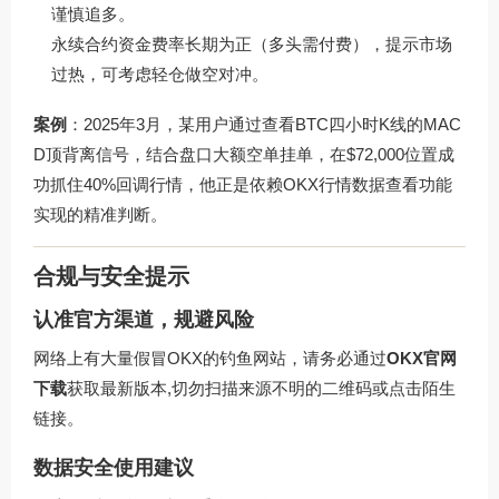
谨慎追多。
永续合约资金费率长期为正（多头需付费），提示市场
过热，可考虑轻仓做空对冲。
案例
：2025年3月，某用户通过查看BTC四小时K线的MAC
D顶背离信号，结合盘口大额空单挂单，在$72,000位置成
功抓住40%回调行情，他正是依赖
OKX行情数据查看
功能
实现的精准判断。
合规与安全提示
认准官方渠道，规避风险
网络上有大量假冒OKX的钓鱼网站，请务必通过
OKX官网
下载
获取最新版本,切勿扫描来源不明的二维码或点击陌生
链接。
数据安全使用建议