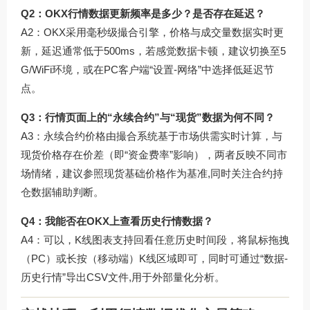
Q2：OKX行情数据更新频率是多少？是否存在延迟？
A2：OKX采用毫秒级撮合引擎，价格与成交量数据实时更
新，延迟通常低于500ms，若感觉数据卡顿，建议切换至5
G/WiFi环境，或在PC客户端“设置-网络”中选择低延迟节
点。
Q3：行情页面上的“永续合约”与“现货”数据为何不同？
A3：永续合约价格由撮合系统基于市场供需实时计算，与
现货价格存在价差（即“资金费率”影响），两者反映不同市
场情绪，建议参照现货基础价格作为基准,同时关注合约持
仓数据辅助判断。
Q4：我能否在OKX上查看历史行情数据？
A4：可以，K线图表支持回看任意历史时间段，将鼠标拖拽
（PC）或长按（移动端）K线区域即可，同时可通过“数据-
历史行情”导出CSV文件,用于外部量化分析。