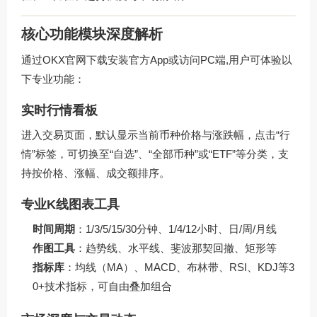
核心功能模块深度解析
通过
OKX官网下载
安装官方App或访问PC端,用户可体验以
下专业功能：
实时行情看板
进入交易页面，默认显示当前币种价格与涨跌幅，点击“行
情”标签，可切换至“自选”、“全部币种”或“ETF”等分类，支
持按价格、涨幅、成交额排序。
专业K线图表工具
时间周期
：1/3/5/15/30分钟、1/4/12小时、日/周/月线
作图工具
：趋势线、水平线、斐波那契回撤、矩形等
指标库
：均线（MA）、MACD、布林带、RSI、KDJ等3
0+技术指标，可自由叠加组合