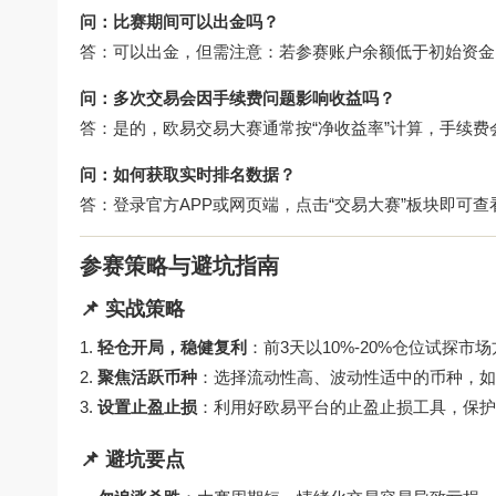
问：比赛期间可以出金吗？
答：可以出金，但需注意：若参赛账户余额低于初始资金
问：多次交易会因手续费问题影响收益吗？
答：是的，欧易交易大赛通常按“净收益率”计算，手续
问：如何获取实时排名数据？
答：登录官方APP或网页端，点击“交易大赛”板块即可
参赛策略与避坑指南
📌 实战策略
轻仓开局，稳健复利
：前3天以10%-20%仓位试探
聚焦活跃币种
：选择流动性高、波动性适中的币种，如B
设置止盈止损
：利用好欧易平台的止盈止损工具，保护
📌 避坑要点