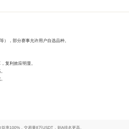
SDT等），部分赛事允许用户自选品种。
算，复利效应明显。
高。
优。
收益率100%，交易量8万USDT，则A排名更高。