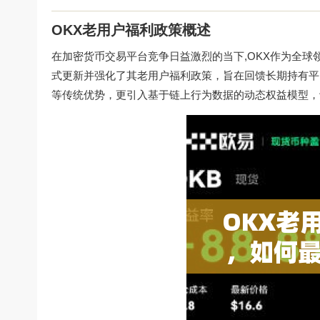
OKX老用户福利政策概述
在加密货币交易平台竞争日益激烈的当下,OKX作为全球
式更新并强化了其老用户福利政策，旨在回馈长期持有平
等传统优势，更引入基于链上行为数据的动态权益模型，