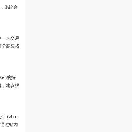
标，系统会
少一笔交易
部分高级权
ken的持
益，建议根
（zh-o
均通过站内