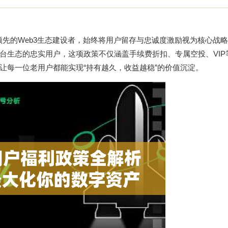
领先的Web3生态建设者，始终将用户留存与忠诚度激励视为核心战略
台生态的忠实用户，这项政策不仅涵盖手续费折扣、专属空投、VIP
让每一位老用户都能实现“持有越久，收益越稳”的价值沉淀。