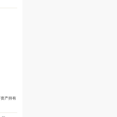
字资产持有