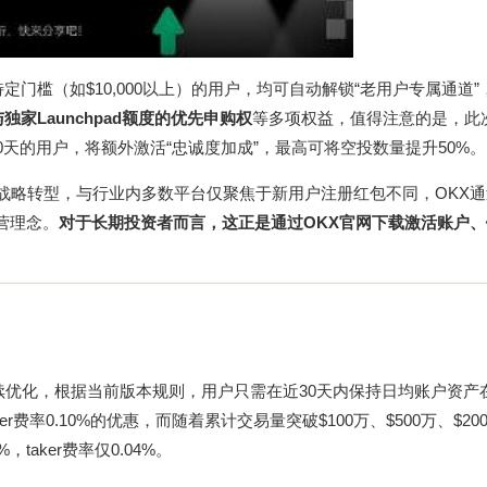
定门槛（如$10,000以上）的用户，均可自动解锁“老用户专属通道”
独家Launchpad额度的优先申购权
等多项权益，值得注意的是，此
0天的用户，将额外激活“忠诚度加成”，最高可将空投数量提升50%。
”的战略转型，与行业内多数平台仅聚焦于新用户注册红包不同，OKX
营理念。
对于长期投资者而言，这正是通过
OKX官网下载
激活账户、
续优化，根据当前版本规则，用户只需在近30天内保持日均账户资产在$
ker费率0.10%的优惠，而随着累计交易量突破$100万、$500万、$20
taker费率仅0.04%。