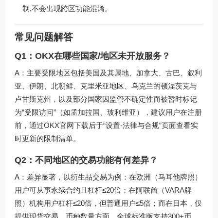
制,不会出现跨区功能混淆。
常见问题解答
Q1：OKX在哪些国家/地区未开放服务？
A：主要受限地区包括美国及其属地、加拿大、古巴、叙利
亚、伊朗、北朝鲜、克里米亚地区、乌克兰的顿涅茨克与
卢甘斯克州，以及部分国家因监管不确定性而被暂时标记
为“受限访问”（如孟加拉国、玻利维亚），建议用户在注册
前，通过
OKX官网下载
后于“设置-法律与合规”页面查看实
时更新的限制清单。
Q2：不同地区的交易功能有何差异？
A：差异显著，以衍生品交易为例：在欧洲（马耳他牌照）
用户可从事永续合约且杠杆≤20倍；在阿联酋（VARA牌
照）机构用户杠杆≤20倍，但普通用户≤5倍；而在日本，仅
提供现货交易，币种数量方面，全球标准版支持300+币