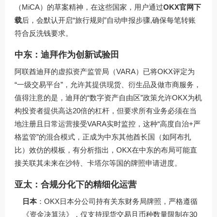
（MiCA）的草案精神，在这些国家，用户通过
OKX官网下
载
后，会默认开启“旅行规则”自动申报步骤,确保每笔转账
符合反洗钱要求。
中东：迪拜作为创新试验田
阿联酋迪拜的虚拟资产监管局（VARA）已将OKX评定为
“一级交易平台”，允许其提供现货、衍生品及做市商服务，
值得注意的是，迪拜的“数字资产自由区”政策允许OKX为机
构投资者提供高达20倍的杠杆，但要求所有业务必须在当
地注册且日常运营接受VARA实时监控，这种“高度自治+严
格监管”的混合模式，正成为中东其他酋长国（如阿布扎
比）效仿的模板，有分析指出，OKX在中东的布局可能直
接关联其未来在沙特、卡塔尔等国的牌照申请进度。
亚太：合规分化下的精细化运营
日本
：OKX日本分公司持有关东财务局牌照，严格遵循
《资金决算法》，仅支持现货交易且币种数量限制在30