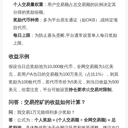
个人交易量权重
：用户交易额占总交易额的比例决定其
分得的奖励份额。
奖励代币种类
：多为平台原生通证（如OKB）,或特定项
目代币。
每日上限
：为防止寡头垄断,平台通常设置单人每日奖励
上限。
收益示例
假设当日总奖励池为10,000枚代币，全网交易额为1亿美
元，若用户A当日的交易额为100万美元（占比1%），则其
奖励为100枚代币，若代币市价为5美元，则当日收益为500
美元，但需注意，平台可能设置
持仓要求
或
交易对限制
。
问答：交易挖矿的收益如何计算？
问
：我交易1万元能得到多少奖励？
答
：公式为：
个人奖励 = (个人交易额 ÷ 全网交易额) × 总
奖励池
，具体数值取决于全网活跃度和政策调整，建议在O