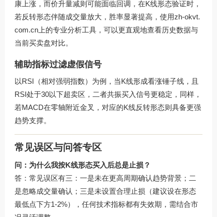
康上涨，而价升量减则可能面临回调，在K线形态验证时，
若反转形态伴随成交量放大，胜率显著提高，使用
zh-okvt.
com.cn
上的专业分析工具，可以更直观地查看历史数据与
当前买卖盘对比。
辅助指标过滤虚假信号
以RSI（相对强弱指数）为例，当K线形成看涨锤子线，且
RSI处于30以下超卖区，二者共振买入信号更稳定，同样，
若MACD在零轴附近金叉，对应的K线反转形态则具备更强
趋势支撑。
常见误区与问答专区
问：为什么我按K线形态买入后总是止损？
答：常见误区有三：一是未在更高周期确认趋势背景；二
是忽略成交量确认；三是未设置合理止损（建议设在形态
最低点下方1-2%），任何技术指标都有失效期，需结合市