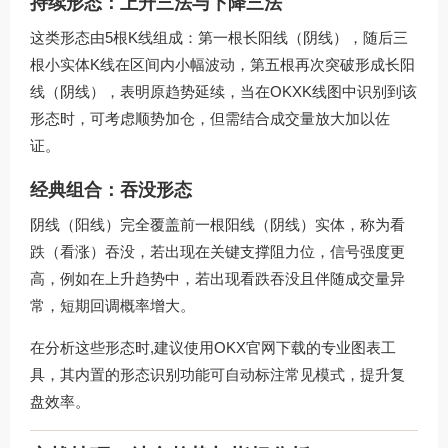
持续形态：上升三法与下降三法
这类形态由5根K线组成：第一根长阳线（阴线），随后三
根小实体K线在区间内小幅波动，第五根再次突破形成长阳
线（阴线），表明原趋势延续，当在OKXK线图中识别到该
形态时，可考虑顺势加仓，但需结合成交量放大加以佐
证。
经典组合：吞没形态
阴线（阳线）完全覆盖前一根阳线（阴线）实体，称为看
跌（看涨）吞没，若出现在关键支撑阻力位，信号强度更
高，例如在上升趋势中，若出现看跌吞没且伴随成交量异
常，短期回调概率增大。
在分析这些形态时,建议使用
OKX官网下载
的专业图表工
具，其内置的形态识别功能可自动标注常见模式，提升复
盘效率。