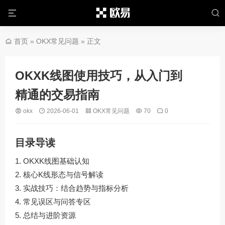
首页
»
OKX常见问题
» 正文
OKXK线图使用技巧，从入门到
精通的交易指南
okx
2026-06-01
OKX常见问题
70
0
目录导读
OKXK线图基础认知
核心K线形态与信号解读
实战技巧：结合趋势与指标分析
常见误区与问答专区
总结与进阶资源