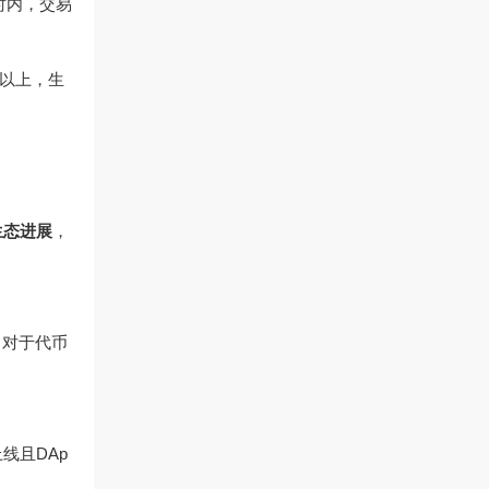
时内，交易
%以上，生
生态进展
，
，对于代币
线且DAp