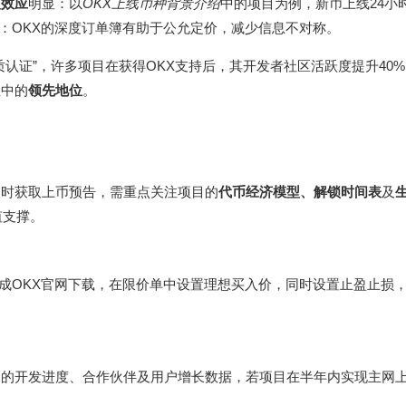
入效应
明显：以
OKX上线币种背景介绍
中的项目为例，新币上线24小
：OKX的深度订单簿有助于公允定价，减少信息不对称。
质认证”，许多项目在获得OKX支持后，其开发者社区活跃度提升40
业中的
领先地位
。
及时获取上币预告，需重点关注项目的
代币经济模型、解锁时间表
及
值支撑。
完成OKX官网下载，在限价单中设置理想买入价，同时设置止盈止损
的开发进度、合作伙伴及用户增长数据，若项目在半年内实现主网上