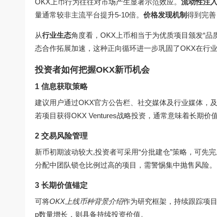
OKX上币行为往往对市场产生显著示范效应。
流动性注
量通常较非主流平台提升5-10倍。
价格发现机制
得到完善
从
行业生态
角度看，OKX上币相当于为优质项目颁发“品
态合作拓展加速，这种正向循环进一步巩固了OKX在行
投资者如何把握OKX新币机会
1 信息获取策略
建议用户通过OKX官方公告栏、社交媒体及行业媒体，
若项目获得OKX Ventures战略投资，通常意味着长期价
2 交易风险管理
新币初期波动较大,投资者可采用“分批建仓”策略，可先
分配中团队锁仓比例过高的项目，需警惕集中抛售风险。
3 长期价值锚定
可将
OKX上线币种背景介绍
作为研究框架，持续跟踪项目
p数量增长，则具备持续投资价值。