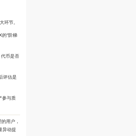
三大环节。
的“阶梯
；代币是否
后评估是
产参与质
理的用户，
量异动提