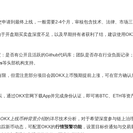
交申请到最终上线，一般需要2-4个月，审核包含技术、法律、市场
由于开盘期买卖盘深度不足，以及早期持有者获利了结，建议使用OKX
：是否有公开且活跃的Github代码库；团队是否存在行业负面记录
s
等头部机构支持。
有限，但需注意部分项目会因OKX上币预期提前上涨，可在官方确认
以，通过OKX官网下载App并完成身份认证，即可将BTC、ETH等资
含
OKX上线币种背景介绍
的详尽技术分析，对于希望深度参与链上治
追踪新币动态，可配置OKX的
行情预警功能
，设置目标价通知与交易