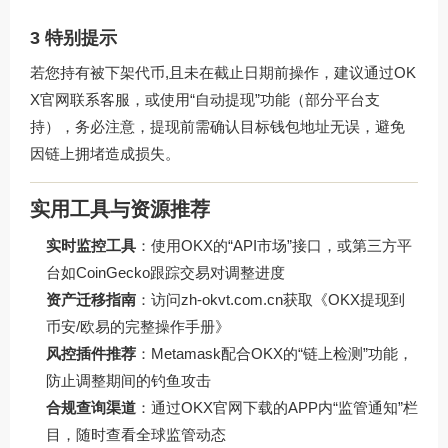
3 特别提示
若您持有被下架代币,且未在截止日期前操作，建议通过
OK
X官网
联系客服，或使用“自动提现”功能（部分平台支
持），务必注意，提现前需确认目标钱包地址无误，避免
因链上拥堵造成损失。
实用工具与资源推荐
实时监控工具
：使用OKX的“API市场”接口，或第三方平
台如CoinGecko跟踪交易对调整进度
资产迁移指南
：访问
zh-okvt.com.cn
获取《OKX提现到
币安/欧易的完整操作手册》
风控插件推荐
：Metamask配合OKX的“链上检测”功能，
防止调整期间的钓鱼攻击
合规查询渠道
：通过OKX官网下载的APP内“监管通知”栏
目，随时查看全球监管动态