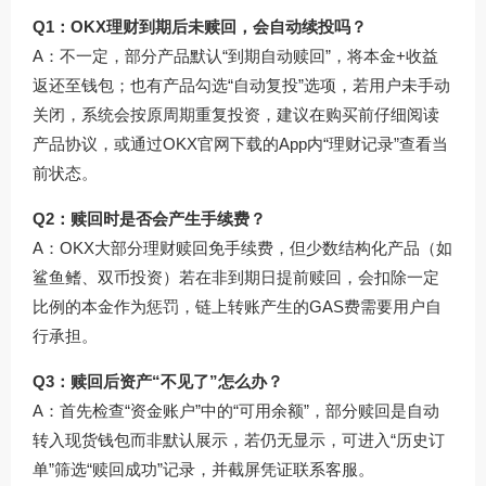
Q1：OKX理财到期后未赎回，会自动续投吗？
A：不一定，部分产品默认“到期自动赎回”，将本金+收益
返还至钱包；也有产品勾选“自动复投”选项，若用户未手动
关闭，系统会按原周期重复投资，建议在购买前仔细阅读
产品协议，或通过
OKX官网下载
的App内“理财记录”查看当
前状态。
Q2：赎回时是否会产生手续费？
A：OKX大部分理财赎回免手续费，但少数结构化产品（如
鲨鱼鳍、双币投资）若在非到期日提前赎回，会扣除一定
比例的本金作为惩罚，链上转账产生的GAS费需要用户自
行承担。
Q3：赎回后资产“不见了”怎么办？
A：首先检查“资金账户”中的“可用余额”，部分赎回是自动
转入现货钱包而非默认展示，若仍无显示，可进入“历史订
单”筛选“赎回成功”记录，并截屏凭证联系客服。