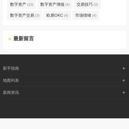
数字资产
数字资产增值
交易技巧
(10)
(4)
(3)
数字资产交易
欧易OKC
市场情绪
(3)
(4)
(4)
最新留言
新手指南
购买流程
地图列表
支付方式
最新文章
新闻资讯
配送流程
xml地图
行业新闻
常见问题
txt地图
公司新闻
robots
网站地图
备案信息
媒体新闻