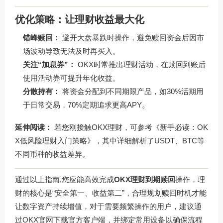
优化策略：让理财收益最大化
错峰赎回：
避开大盘暴跌时操作，避免赎回资金后因市
场波动导致无法及时再买入。
关注“加息券”：
OKX时常推出理财活动，在赎回到账后
使用活动券可提升年化收益。
分散持有：
将资金分配到不同期限产品，如30%活期用
于日常交易，70%定期追求更高APY。
延伸阅读：
若您刚接触OKX理财，可参考《新手必读：OK
X低风险理财入门策略》，其中详细解析了USDT、BTC等
不同币种的收益差异。
通过以上指南,您应能高效完成
OKX理财到期赎回
操作，理
财的核心是“安全第一、收益第二”，合理规划赎回时机才能
让数字资产持续增值，对于需要频繁操作的用户，建议通
过
OKX官网下载
官方客户端，并绑定常用设备以确保流程