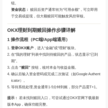
钮。
资金状态：
赎回后资产通常转为“可用余额”，可立即用
于交易或提现，但大额赎回可能触发风控审核。
OKX理财到期赎回操作步骤详解
1 操作流程（PC端/App端通用）
登录OKX账户
，进入“金融”或“理财”板块。
在“我的理财”列表中找到待赎回的产品，状态显示“已到
期”。
点击
“赎回”
按钮，核对本金与收益金额。
确认后输入资金密码或完成二次验证（如Google Authent
icator）。
等待系统处理,资金通常1-5分钟到账，部分产品需T+1。
提示：
若未找到赎回入口，可尝试通过
OKX官网下载
最新
版本App，确保功能完整。