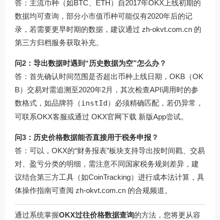
答：主流币种（如BTC、ETH）自2017年OKX上线初期的
数据均可查询，部分小市值币种可能仅有2020年后的记
录，若需要更早时期的数据，建议通过
zh-okvt.com.cn
的
第三方归档服务获取补充。
问2：导出数据时遇到“历史数据为空”怎么办？
答：首先确认时间范围是否超出币种上线日期，OKB（OK
B）交易对需追溯至2020年2月，其次检查API调用时的参
数格式，如品牌符（
instId
）必须精确匹配，若仍异常，
可联系OKX客服或通过
OKX官网下载
新版App尝试。
问3：历史价格数据能否直接用于税务申报？
答：可以，OKX的“财务报表”板块支持导出按时间戳、交易
对、盈亏分类的明细，需注意不同国家税务规则差异，建
议结合第三方工具（如CoinTracking）进行成本法计算，具
体操作指南可查阅
zh-okvt.com.cn
的合规频道。
通过系统掌握
OKX过往价格数据查询
的方法，您将更从容