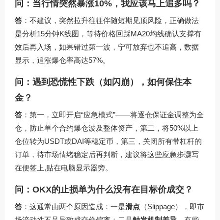
问：当行情突然暴涨10%，我应该马上追多吗？
答
：不建议，突然拉升往往伴随短期见顶风险，正确做法
是分析15分钟K线图，等待价格回踩MA20均线确认支撑有
效后再入场，如果错过第一波，宁可放弃也不追高，数据
显示，追涨爆仓率高达57%。
问：遇到恐慌性下跌（如闪崩），如何保住本
金？
答
：第一，立即开启“应急模式”——将逐仓保证金调整为全
仓，防止单个合约爆仓波及整体资产，第二，将50%以上
仓位转为USDT或DAI等稳定币，第三，关闭所有带杠杆的
订单，待市场情绪稳定后再判断，建议将这些应急步骤写
在便签上,贴在电脑显示器旁。
问：OKX的止损单为什么没有在目标价成交？
答
：这通常由两个原因造成：一是
滑点
（Slippage），即市
场流动性不足导致成交价偏离；二是
触发机制差异
，有些