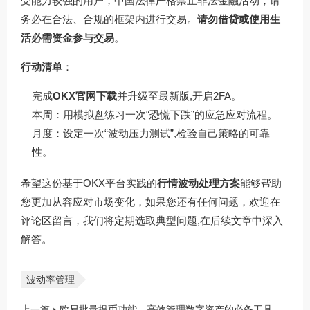
受能力较强的用户，中国法律严格禁止非法金融活动，请
务必在合法、合规的框架内进行交易。
请勿借贷或使用生
活必需资金参与交易
。
行动清单
：
完成
OKX官网下载
并升级至最新版,开启2FA。
本周：用模拟盘练习一次“恐慌下跌”的应急应对流程。
月度：设定一次“波动压力测试”,检验自己策略的可靠
性。
希望这份基于OKX平台实践的
行情波动处理方案
能够帮助
您更加从容应对市场变化，如果您还有任何问题，欢迎在
评论区留言，我们将定期选取典型问题,在后续文章中深入
解答。
波动率管理
上一篇
欧易批量提币功能，高效管理数字资产的必备工具