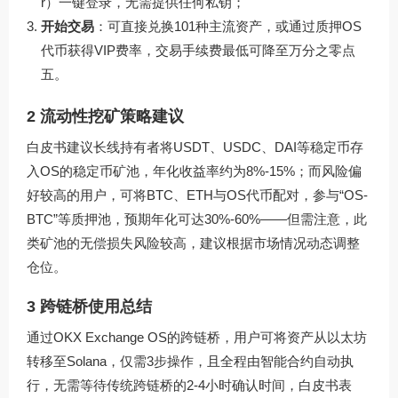
r）一键登录，无需提供任何私钥；
开始交易
：可直接兑换101种主流资产，或通过质押OS
代币获得VIP费率，交易手续费最低可降至万分之零点
五。
2 流动性挖矿策略建议
白皮书建议长线持有者将USDT、USDC、DAI等稳定币存
入OS的稳定币矿池，年化收益率约为8%-15%；而风险偏
好较高的用户，可将BTC、ETH与OS代币配对，参与“OS-
BTC”等质押池，预期年化可达30%-60%——但需注意，此
类矿池的无偿损失风险较高，建议根据市场情况动态调整
仓位。
3 跨链桥使用总结
通过OKX Exchange OS的跨链桥，用户可将资产从以太坊
转移至Solana，仅需3步操作，且全程由智能合约自动执
行，无需等待传统跨链桥的2-4小时确认时间，白皮书表