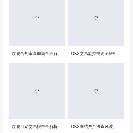
欧易合规审查周期全面解析，OKX资讯深度解读与用户答疑
OKX交易监控规则全解析，如何保障数字资产安全与合规交易
欧易可疑交易报告全解析，从识别到应对的终极指南
OKX冻结资产协查风波，合规与用户权益的平衡之道