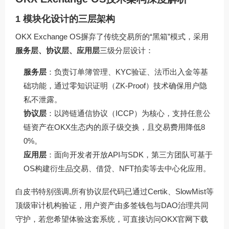
1 模块化设计的三层架构
OKX Exchange OS摒弃了传统交易所的“黑箱”模式，采用
服务层、协议层、应用层
三级分层设计：
服务层
：负责订单簿管理、KYC验证、法币出入金等基
础功能，通过零知识证明（ZK-Proof）技术确保用户隐
私不泄露。
协议层
：以跨链通信协议（ICCP）为核心，支持任意公
链资产在OKX生态内的原子级交换，且交易费用降低8
0%。
应用层
：面向开发者开放API与SDK，第三方团队可基于
OS构建衍生品交易、借贷、NFT拍卖等去中心化应用。
白皮书特别强调,所有协议层代码已通过Certik、SlowMist等
顶级审计机构验证，用户资产由多签钱包与DAO治理共同
守护，若您希望体验这套系统，可直接访问
OKX官网下载