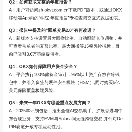
Q2：如何获取完整的年度报告？
A：用户可访问
zh-okvt.com.cn
下载PDF版本，或通过OKX
移动端App内的“学院-年度报告”专栏查阅交互式数据图表。
Q3：报告中提及的“跟单交易2.0”有何改进？
A：新版本支持设置最大回撤比例、自动跟随仓位调整，并
可查看带单者的夏普比率、最大回撤等15项风控指标，目
前已吸引3.6万策略提供者。
Q4：OKX如何保障用户资金安全？
A：平台执行100%储备金审计，95%以上资产存放在冷钱
包中，并引入多签与硬件安全模块（HSM）,同时购买5亿
美元保险覆盖极端风险。
Q5：未来一年OKX有哪些重点发展方向？
A：2025年计划包括：推出全链AI交易助手、扩展香港与中
东合规业务、支持EVM与Solana间无缝跨链交易,并针对De
PIN赛道开放专项流动性池。