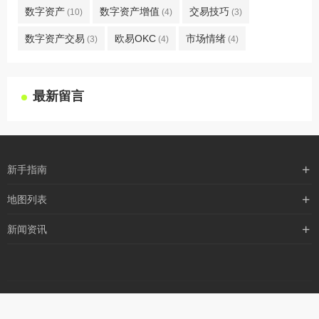
数字资产
数字资产增值
交易技巧
(10)
(4)
(3)
数字资产交易
欧易OKC
市场情绪
(3)
(4)
(4)
最新留言
新手指南
购买流程
地图列表
支付方式
最新文章
新闻资讯
配送流程
xml地图
行业新闻
常见问题
txt地图
公司新闻
robots
网站地图
备案信息
媒体新闻